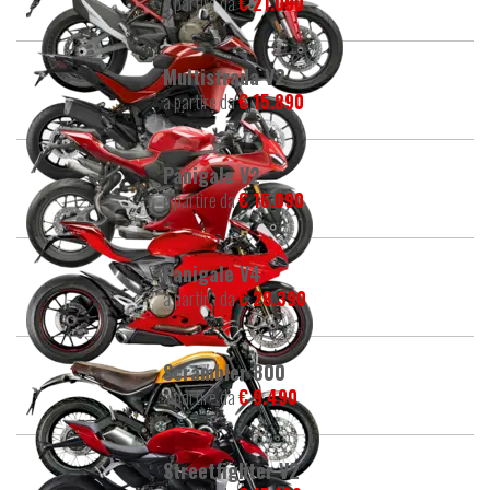
a partire da
€ 21.090
Multistrada V2
a partire da
€ 15.890
Panigale V2
a partire da
€ 16.090
Panigale V4
a partire da
€ 28.390
Scrambler 800
a partire da
€ 9.490
Streetfighter V2