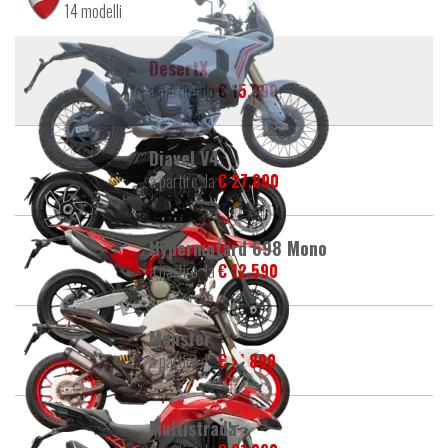
14 modelli
DesertX
a partire da
€ 15.990
Diavel V4
a partire da
€ 27.890
Hypermotard 698 Mono
a partire da
€ 12.590
Monster
a partire da
€ 11.890
Multistrada