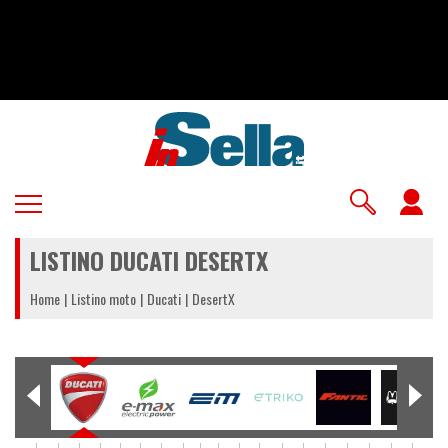
Salta
al
contenuto
principale
U
a
LISTINO DUCATI DESERTX
m
Home
Listino moto
Ducati
DesertX