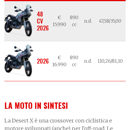
48
€
890
CV
n.d.
47,58/35,00
2
15.990
cc
2026
€
890
2026
n.d.
110,26/81,10
2
16.990
cc
LA MOTO IN SINTESI
La Desert X è una crossover con ciclistica e
motore sviluppati (anche) per l'off-road. Le