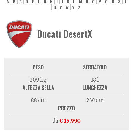
A
B
C
D
E
F
G
H
I
J
K
L
M
N
O
P
Q
R
S
T
U
V
W
Y
Z
Ducati DesertX
PESO
SERBATOIO
209 kg
18 l
ALTEZZA SELLA
LUNGHEZZA
88 cm
239 cm
PREZZO
da
€ 15.990