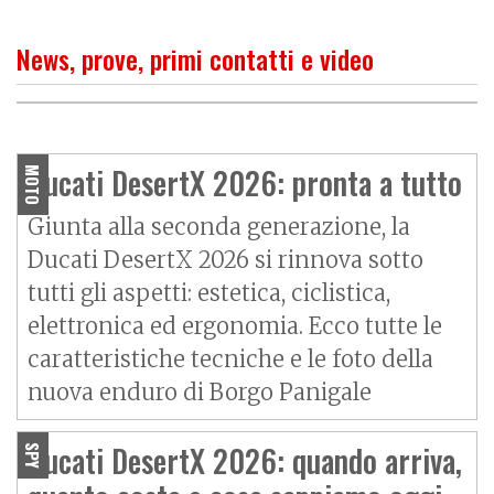
News, prove, primi contatti e video
O
P
R
I
M
O
C
O
N
T
A
T
T
Ducati DesertX 2026:
raffinata e facile da gestire
Ducati DesertX 2026: pronta a tutto
MOTO
Giunta alla seconda generazione, la
Ducati DesertX 2026 si rinnova sotto
tutti gli aspetti: estetica, ciclistica,
elettronica ed ergonomia. Ecco tutte le
caratteristiche tecniche e le foto della
nuova enduro di Borgo Panigale
Ducati DesertX 2026: quando arriva,
SPY