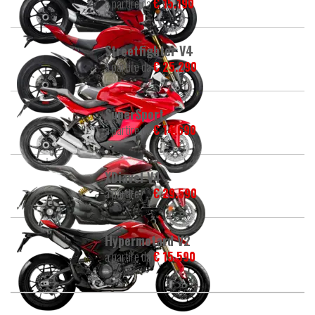
a partire da
€ 15.190
Streetfighter V4
a partire da
€ 25.290
SuperSport
a partire da
€ 14.690
XDiavel V4
a partire da
€ 29.590
Hypermotard V2
a partire da
€ 15.590