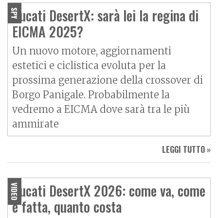
Ducati DesertX: sarà lei la regina di
SPY
EICMA 2025?
Un nuovo motore, aggiornamenti
estetici e ciclistica evoluta per la
prossima generazione della crossover di
Borgo Panigale. Probabilmente la
vedremo a EICMA dove sarà tra le più
ammirate
LEGGI TUTTO »
Ducati DesertX 2026: come va, come
VIDEO
è fatta, quanto costa