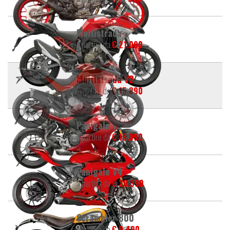
Multistrada
a partire da
€ 21.090
Multistrada V2
a partire da
€ 15.890
Panigale V2
a partire da
€ 16.090
Panigale V4
a partire da
€ 28.390
Scrambler 800
a partire da
€ 9.490