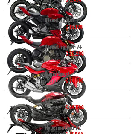
Streetfighter V2
a partire da
€ 15.190
Streetfighter V4
a partire da
€ 25.290
SuperSport
a partire da
€ 14.690
XDiavel V4
a partire da
€ 29.590
Hypermotard V2