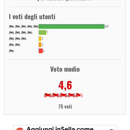
I voti degli utenti
60
7
2
2
4
Voto medio
4,6
75 voti