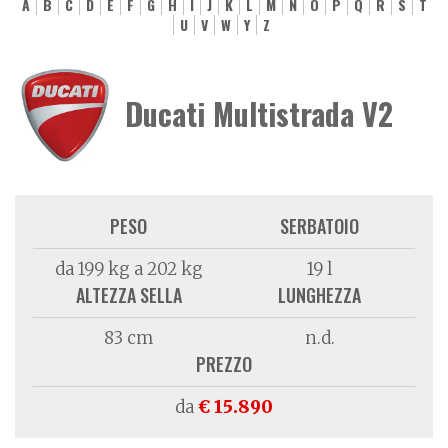
A
B
C
D
E
F
G
H
I
J
K
L
M
N
O
P
Q
R
S
T
U
V
W
Y
Z
Ducati Multistrada V2
PESO
SERBATOIO
da 199 kg a 202 kg
19 l
ALTEZZA SELLA
LUNGHEZZA
83 cm
n.d.
PREZZO
da
€ 15.890