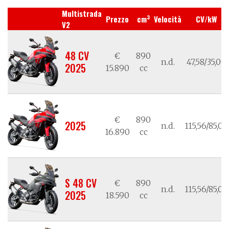
Multistrada
3
Prezzo
cm
Velocità
CV/kW
V2
48 CV
€
890
n.d.
47,58/35,00
2025
15.890
cc
€
890
2025
n.d.
115,56/85,00
16.890
cc
S 48 CV
€
890
n.d.
115,56/85,00
2025
18.590
cc