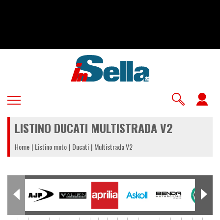
Salta
al
contenuto
principale
U
a
LISTINO DUCATI MULTISTRADA V2
m
Home
Listino moto
Ducati
Multistrada V2