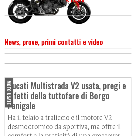
a partire da
€ 15.590
News, prove, primi contatti e video
PROVA
Ducati Multistrada V2 S
O
P
R
I
M
O
C
O
N
T
A
T
T
Su strada con la nuova
Travel: divertente sempre
Ducati Multistrada V2 2025,
Ducati Multistrada V2 usata, pregi e
MOTO USATE
ecco come cambia!
difetti della tuttofare di Borgo
Panigale
Ha il telaio a traliccio e il motore V2
desmodromico da sportiva, ma offre il
comfort e la praticità di una crossover,