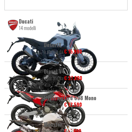
Ducati
14 modelli
DesertX
a partire da
€ 15.990
Diavel V4
a partire da
€ 27.890
Hypermotard 698 Mono
a partire da
€ 12.590
Monster
a partire da
€ 11.890