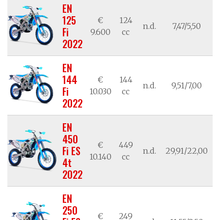
EN
125
€
124
n.d.
7,47/5,50
2
Fi
9.600
cc
2022
EN
144
€
144
n.d.
9,51/7,00
2
Fi
10.030
cc
2022
EN
450
€
449
Fi ES
n.d.
29,91/22,00
2
10.140
cc
4t
2022
EN
250
€
249