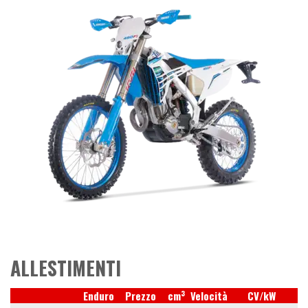
ALLESTIMENTI
3
Enduro
Prezzo
cm
Velocità
CV/kW
R