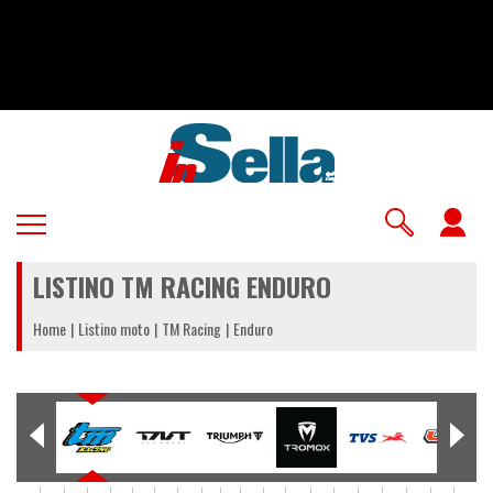
Salta
al
contenuto
principale
U
a
LISTINO TM RACING ENDURO
m
Home
Listino moto
TM Racing
Enduro