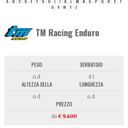
A
B
C
D
E
F
G
H
I
J
K
L
M
N
O
P
Q
R
S
T
U
V
W
Y
Z
TM Racing Enduro
PESO
SERBATOIO
n.d.
8 l
ALTEZZA SELLA
LUNGHEZZA
n.d.
n.d.
PREZZO
da
€ 9.600