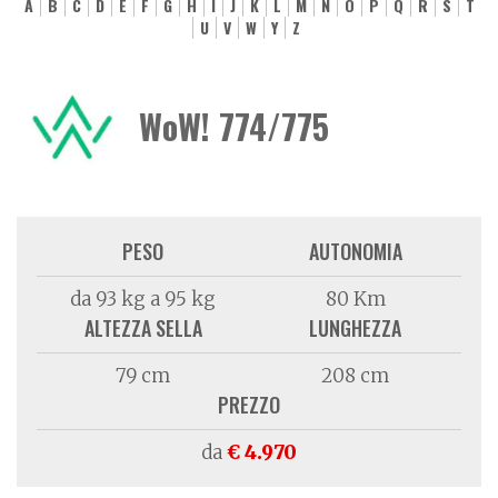
A
B
C
D
E
F
G
H
I
J
K
L
M
N
O
P
Q
R
S
T
U
V
W
Y
Z
WoW! 774/775
PESO
AUTONOMIA
da 93 kg a 95 kg
80 Km
ALTEZZA SELLA
LUNGHEZZA
79 cm
208 cm
PREZZO
da
€ 4.970