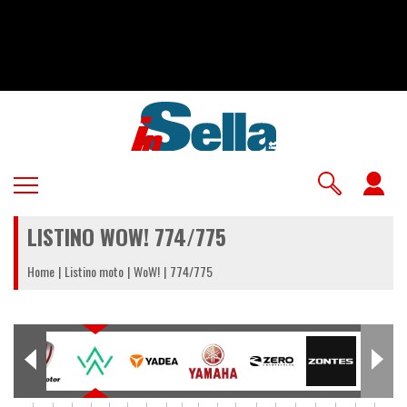
Salta
al
contenuto
principale
U
a
LISTINO WOW! 774/775
m
Home
Listino moto
WoW!
774/775