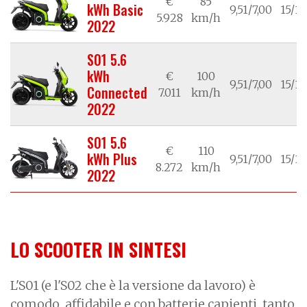
€
85
kWh Basic
9,51/7,00
15/14
5.928
km/h
2022
S01 5.6
kWh
€
100
9,51/7,00
15/14
Connected
7.011
km/h
2022
S01 5.6
€
110
kWh Plus
9,51/7,00
15/14
8.272
km/h
2022
LO SCOOTER IN SINTESI
L'S01 (e l'S02 che è la versione da lavoro) è
comodo, affidabile e con batterie capienti, tanto