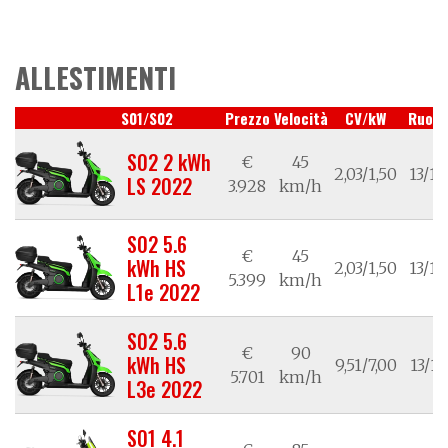
ALLESTIMENTI
S01/S02
Prezzo
Velocità
CV/kW
Ruote
S02 2 kWh
€
45
2,03/1,50
13/12
LS 2022
3.928
km/h
S02 5.6
€
45
kWh HS
2,03/1,50
13/12
5.399
km/h
L1e 2022
S02 5.6
€
90
kWh HS
9,51/7,00
13/14
5.701
km/h
L3e 2022
S01 4.1