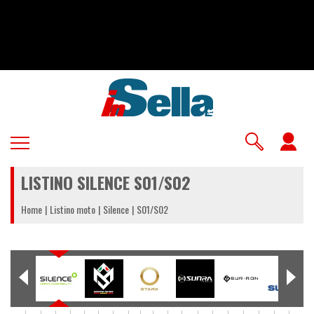
Salta
al
contenuto
principale
U
a
LISTINO SILENCE S01/S02
m
Home
Listino moto
Silence
S01/S02