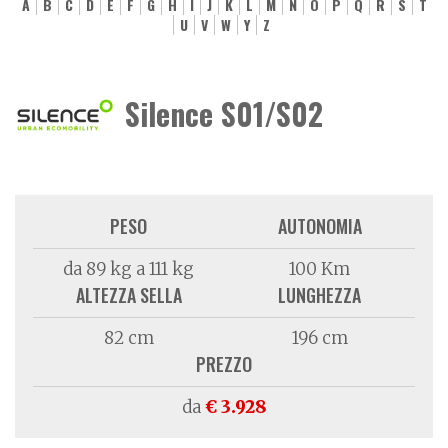
A
B
C
D
E
F
G
H
I
J
K
L
M
N
O
P
Q
R
S
T
U
V
W
Y
Z
Silence S01/S02
PESO
AUTONOMIA
da 89 kg a 111 kg
100 Km
ALTEZZA SELLA
LUNGHEZZA
82 cm
196 cm
PREZZO
da
€ 3.928