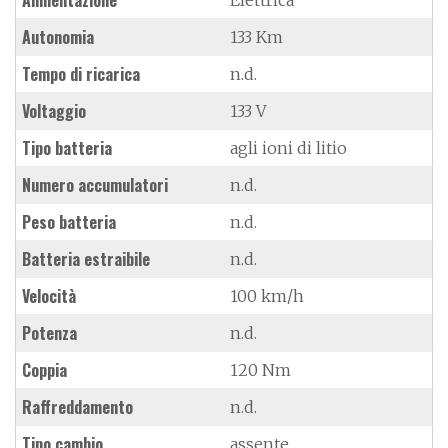
Autonomia
133 Km
Tempo di ricarica
n.d.
Voltaggio
133 V
Tipo batteria
agli ioni di litio
Numero accumulatori
n.d.
Peso batteria
n.d.
Batteria estraibile
n.d.
Velocità
100 km/h
Potenza
n.d.
Coppia
120 Nm
Raffreddamento
n.d.
Tipo cambio
assente