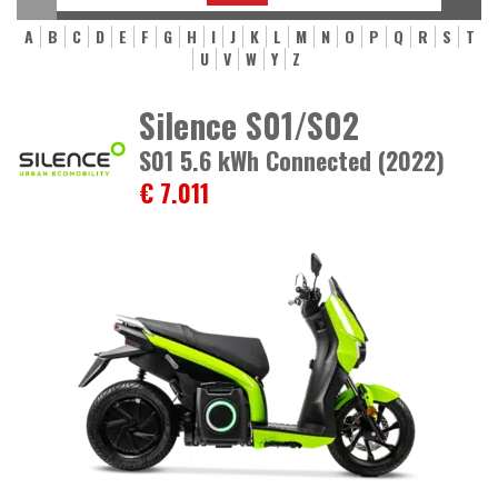
A
B
C
D
E
F
G
H
I
J
K
L
M
N
O
P
Q
R
S
T
U
V
W
Y
Z
Silence S01/S02
S01 5.6 kWh Connected (2022)
€ 7.011