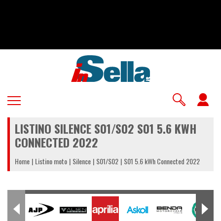
Salta
al
contenuto
principale
U
a
LISTINO SILENCE S01/S02 S01 5.6 KWH
m
CONNECTED 2022
Home
Listino moto
Silence
S01/S02
S01 5.6 kWh Connected 2022