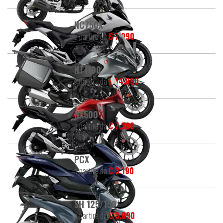
NC750X
a partire da
€ 7.990
NT1100
a partire da
€ 14.890
NX500
a partire da
€ 7.390
PCX
a partire da
€ 3.190
SH 125/150
a partire da
€ 3.090