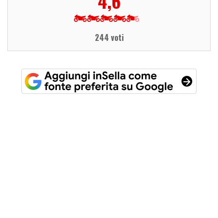
4,6
244 voti