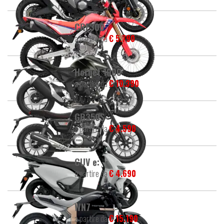
CRF300
a partire da
€ 5.790
Hornet 1000
a partire da
€ 10.390
GB350S
a partire da
€ 4.590
CUV e:
a partire da
€ 4.690
WN7
a partire da
€ 15.190