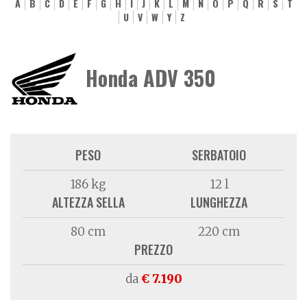
A
B
C
D
E
F
G
H
I
J
K
L
M
N
O
P
Q
R
S
T
U
V
W
Y
Z
Honda ADV 350
PESO
SERBATOIO
186 kg
12 l
ALTEZZA SELLA
LUNGHEZZA
80 cm
220 cm
PREZZO
da
€ 7.190