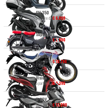
SH 350
a partire da
€ 6.090
Super Cub
a partire da
€ 3.990
Transalp
a partire da
€ 10.790
Vision
a partire da
€ 2.390
X-ADV
a partire da
€ 13.090