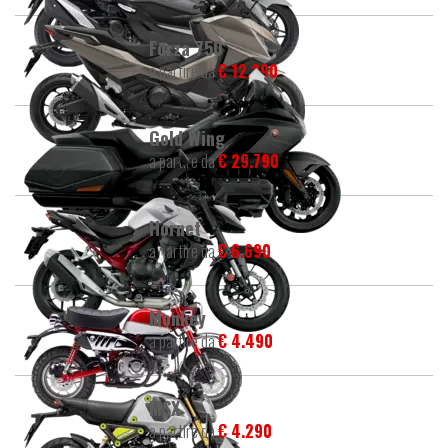
Forza 750
a partire da
€ 12.290
Gold Wing
a partire da
€ 29.790
Hornet
a partire da
€ 6.690
Monkey
a partire da
€ 4.490
MSX
a partire da
€ 4.290