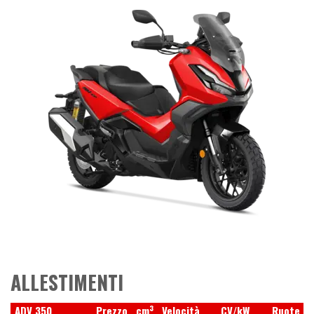
ALLESTIMENTI
3
ADV 350
Prezzo
cm
Velocità
CV/kW
Ruote