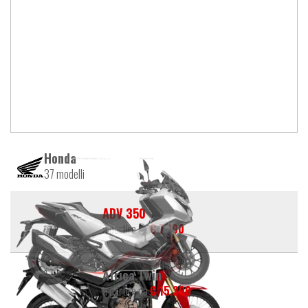
Honda
37 modelli
ADV 350
a partire da
€ 7.190
Africa Twin
a partire da
€ 15.390