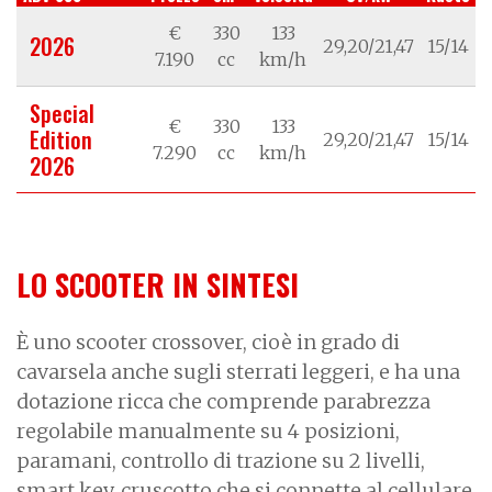
€
330
133
2026
29,20/21,47
15/14
7.190
cc
km/h
Special
€
330
133
Edition
29,20/21,47
15/14
7.290
cc
km/h
2026
LO SCOOTER IN SINTESI
È uno scooter crossover, cioè in grado di
cavarsela anche sugli sterrati leggeri, e ha una
dotazione ricca che comprende parabrezza
regolabile manualmente su 4 posizioni,
paramani, controllo di trazione su 2 livelli,
smart key, cruscotto che si connette al cellulare