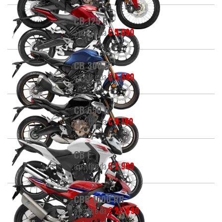
CB 125 R
a partire da
€ 5.090
CB 300 R
a partire da
€ 5.590
CB 650 R
a partire da
€ 9.190
CB F
a partire da
€ 2.990
CBR 1000 RR
a partire da
€ 23.490