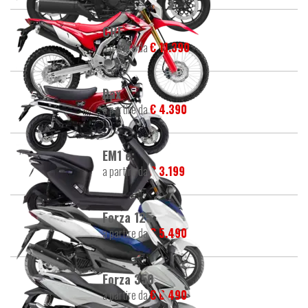
CRF
a partire da
€ 11.390
Dax
a partire da
€ 4.390
EM1 e:
a partire da
€ 3.199
Forza 125
a partire da
€ 5.490
Forza 350
a partire da
€ 6.490