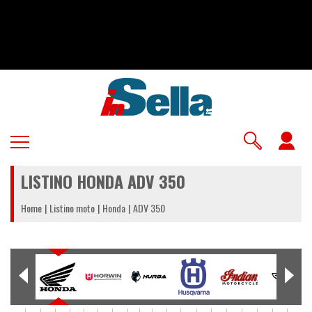
Salta
al
contenuto
principale
U
a
LISTINO HONDA ADV 350
m
Home
Listino moto
Honda
ADV 350