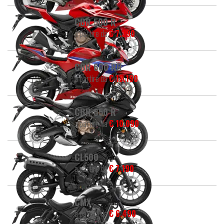
CBR 500 R
a partire da
€ 7.390
CBR 600 RR
a partire da
€ 12.190
CBR 650 R
a partire da
€ 10.090
CL500
a partire da
€ 7.190
CMX
a partire da
€ 6.490