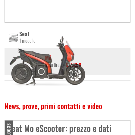
Seat
1 modello
Mó
a partire da
€ 7.250
News, prove, primi contatti e video
Seat Mo eScooter: prezzo e dati
SCOOTER