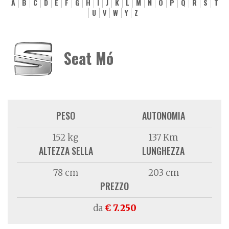
A
B
C
D
E
F
G
H
I
J
K
L
M
N
O
P
Q
R
S
T
U
V
W
Y
Z
Seat Mó
PESO
AUTONOMIA
152 kg
137 Km
ALTEZZA SELLA
LUNGHEZZA
78 cm
203 cm
PREZZO
da
€ 7.250