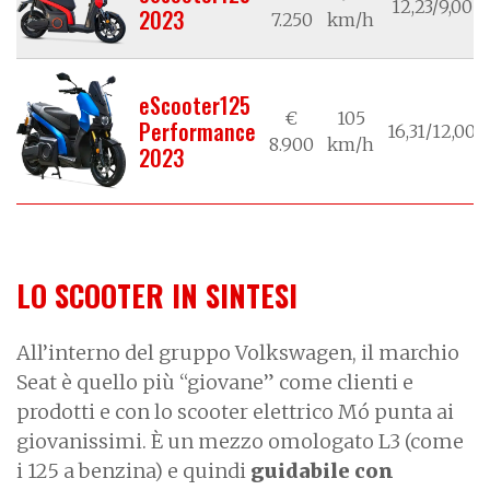
12,23/9,00
2023
7.250
km/h
eScooter125
€
105
Performance
16,31/12,00
8.900
km/h
2023
LO SCOOTER IN SINTESI
All’interno del gruppo Volkswagen, il marchio
Seat è quello più “giovane” come clienti e
prodotti e con lo scooter elettrico Mó punta ai
giovanissimi. È un mezzo omologato L3 (come
i 125 a benzina) e quindi
guidabile con