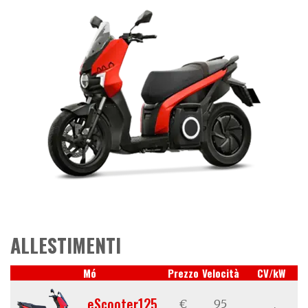
ALLESTIMENTI
Mó
Prezzo
Velocità
CV/kW
eScooter125
€
95