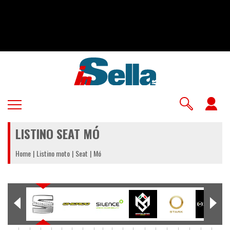
Salta
al
contenuto
principale
U
a
LISTINO SEAT MÓ
m
Home
Listino moto
Seat
Mó