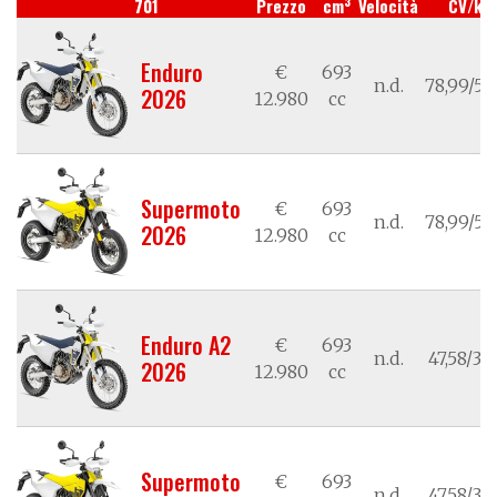
3
701
Prezzo
cm
Velocità
CV/kW
Enduro
€
693
n.d.
78,99/58
2026
12.980
cc
Supermoto
€
693
n.d.
78,99/58
2026
12.980
cc
Enduro A2
€
693
n.d.
47,58/35
2026
12.980
cc
Supermoto
€
693
n.d.
47,58/35