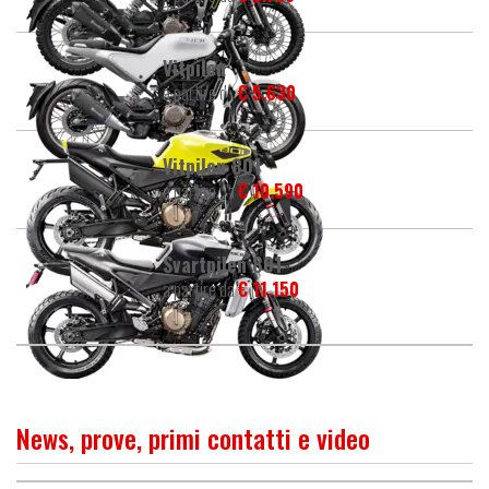
Vitpilen
a partire da
€ 5.630
Vitpilen 801
a partire da
€ 10.590
Svartpilen 801
a partire da
€ 11.150
News, prove, primi contatti e video