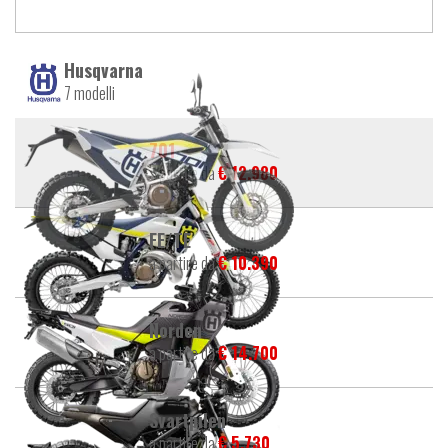
Husqvarna
7 modelli
701
a partire da
€ 12.980
FE/TE
a partire da
€ 10.390
Norden
a partire da
€ 14.700
Svartpilen
a partire da
€ 5.730