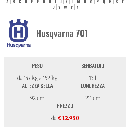
A
B
C
D
E
F
G
H
I
J
K
L
M
N
O
P
Q
R
S
T
U
V
W
Y
Z
Husqvarna 701
PESO
SERBATOIO
da 147 kg a 152 kg
13 l
ALTEZZA SELLA
LUNGHEZZA
92 cm
211 cm
PREZZO
da
€ 12.980