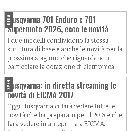
O
P
R
I
M
O
C
O
N
T
A
T
T
Husqvarna 701 Supermoto -
La sportiva tuttofare
Husqvarna 701 Enduro e 701
MOTO
Supermoto 2026, ecco le novità
I due modelli condividono la stessa
struttura di base e anche le novità per la
prossima stagione che riguardano in
particolare la dotazione di elettronica
Husqvarna: in diretta streaming le
NEWS
novità di EICMA 2017
Oggi Husqvarna ci farà vedere tutte le
novità che ha preparato per il 2018 e che
farà vedere in anteprima a EICMA.