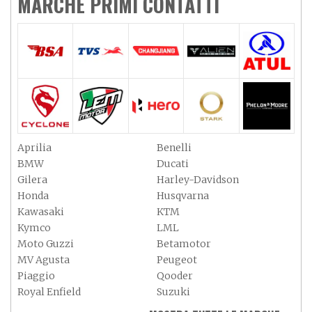
MARCHE PRIMI CONTATTI
Aprilia
Benelli
BMW
Ducati
Gilera
Harley-Davidson
Honda
Husqvarna
Kawasaki
KTM
Kymco
LML
Moto Guzzi
Betamotor
MV Agusta
Peugeot
Piaggio
Qooder
Royal Enfield
Suzuki
Sym
Triumph