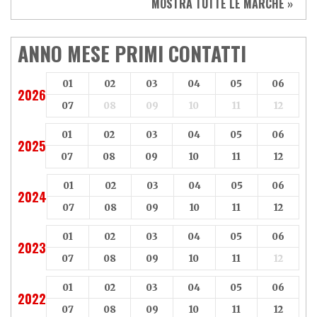
MOSTRA TUTTE LE MARCHE »
Vespa
Yamaha
Adiva
Adly
Aeon
Aspes
ANNO MESE PRIMI CONTATTI
Axy
Baotian
01
02
03
04
05
06
2026
07
08
09
10
11
12
01
02
03
04
05
06
2025
07
08
09
10
11
12
01
02
03
04
05
06
2024
07
08
09
10
11
12
01
02
03
04
05
06
2023
07
08
09
10
11
12
01
02
03
04
05
06
2022
07
08
09
10
11
12