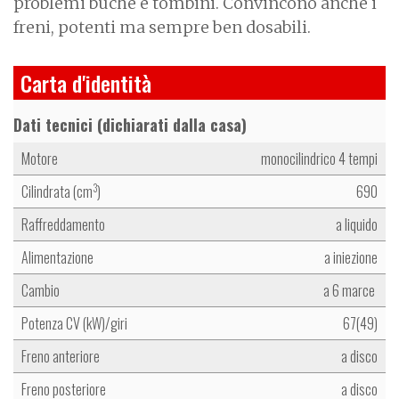
problemi buche e tombini. Convincono anche i
freni, potenti ma sempre ben dosabili.
Carta d'identità
Dati tecnici (dichiarati dalla casa)
Motore
monocilindrico 4 tempi
Cilindrata (cm
)
690
3
Raffreddamento
a liquido
Alimentazione
a iniezione
Cambio
a 6 marce
Potenza CV (kW)/giri
67(49)
Freno anteriore
a disco
Freno posteriore
a disco