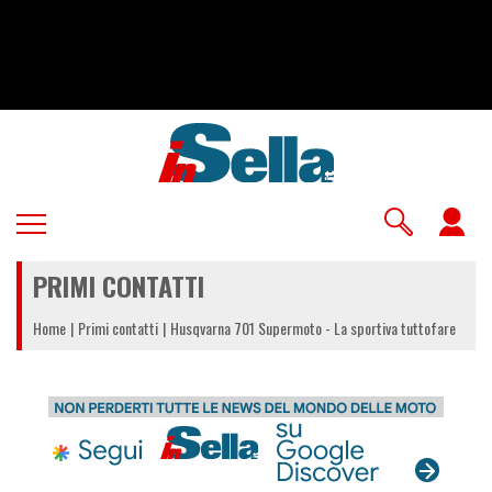
Salta
al
contenuto
principale
U
a
PRIMI CONTATTI
m
Home
Primi contatti
Husqvarna 701 Supermoto - La sportiva tuttofare