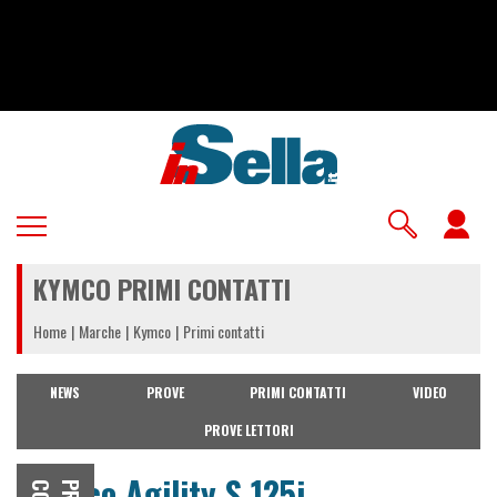
Salta
al
contenuto
principale
U
a
KYMCO PRIMI CONTATTI
m
Home
Marche
Kymco
Primi contatti
NEWS
PROVE
PRIMI CONTATTI
VIDEO
PROVE LETTORI
Kymco Agility S 125i,