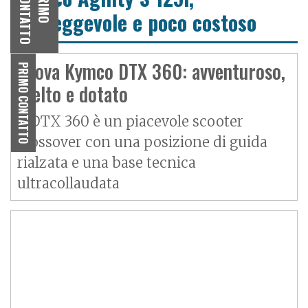
O
P
R
I
M
O
C
O
N
T
A
T
T
maneggevole e poco costoso
Prova Kymco DTX 360: avventuroso,
PRIMO CONTATTO
svelto e dotato
Il DTX 360 è un piacevole scooter
crossover con una posizione di guida
rialzata e una base tecnica
ultracollaudata