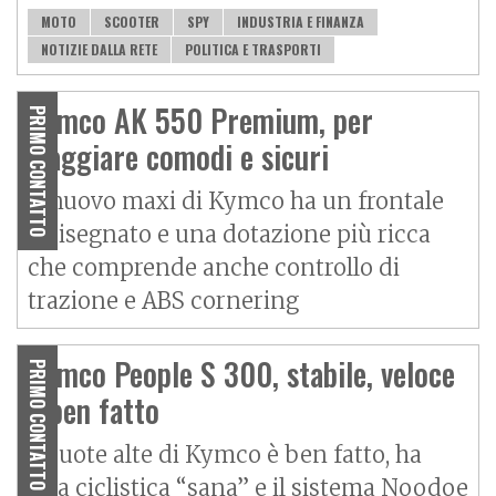
MOTO
SCOOTER
SPY
INDUSTRIA E FINANZA
NOTIZIE DALLA RETE
POLITICA E TRASPORTI
Kymco AK 550 Premium, per
PRIMO CONTATTO
viaggiare comodi e sicuri
Il nuovo maxi di Kymco ha un frontale
ridisegnato e una dotazione più ricca
che comprende anche controllo di
trazione e ABS cornering
Kymco People S 300, stabile, veloce
PRIMO CONTATTO
e ben fatto
Il ruote alte di Kymco è ben fatto, ha
una ciclistica “sana” e il sistema Noodoe