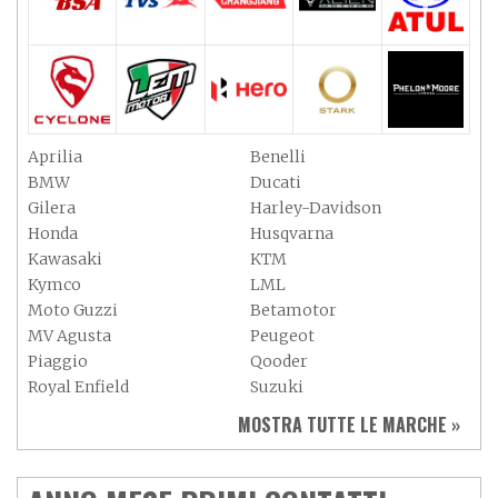
Aprilia
Benelli
BMW
Ducati
Gilera
Harley-Davidson
Honda
Husqvarna
Kawasaki
KTM
Kymco
LML
Moto Guzzi
Betamotor
MV Agusta
Peugeot
Piaggio
Qooder
Royal Enfield
Suzuki
Sym
Triumph
MOSTRA TUTTE LE MARCHE »
Vespa
Yamaha
Adiva
Adly
Aeon
Aspes