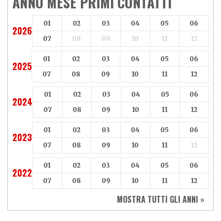
ANNO MESE PRIMI CONTATTI
Axy
Baotian
01
02
03
04
05
06
2026
07
08
09
10
11
12
01
02
03
04
05
06
2025
07
08
09
10
11
12
01
02
03
04
05
06
2024
07
08
09
10
11
12
01
02
03
04
05
06
2023
07
08
09
10
11
12
01
02
03
04
05
06
2022
07
08
09
10
11
12
MOSTRA TUTTI GLI ANNI »