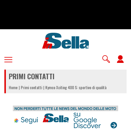
Salta
al
contenuto
principale
U
a
PRIMI CONTATTI
m
Home
Primi contatti
Kymco Xciting 400 S: sportivo di qualità