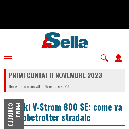
Salta
al
contenuto
principale
U
a
PRIMI CONTATTI NOVEMBRE 2023
m
Home
Primi contatti
Novembre 2023
Suzuki V-Strom 800 SE: come va
O
P
R
I
M
O
C
O
N
T
A
T
T
la globetrotter stradale