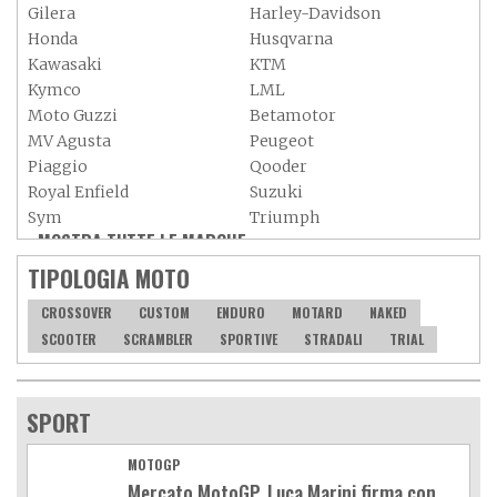
Gilera
Harley-Davidson
Honda
Husqvarna
Kawasaki
KTM
Kymco
LML
Moto Guzzi
Betamotor
MV Agusta
Peugeot
Piaggio
Qooder
Royal Enfield
Suzuki
Sym
Triumph
MOSTRA TUTTE LE MARCHE »
Vespa
Yamaha
Adiva
Adly
TIPOLOGIA MOTO
Aeon
Aspes
CROSSOVER
CUSTOM
ENDURO
MOTARD
NAKED
Axy
Baotian
SCOOTER
SCRAMBLER
SPORTIVE
STRADALI
TRIAL
SPORT
MOTOGP
Mercato MotoGP, Luca Marini firma con