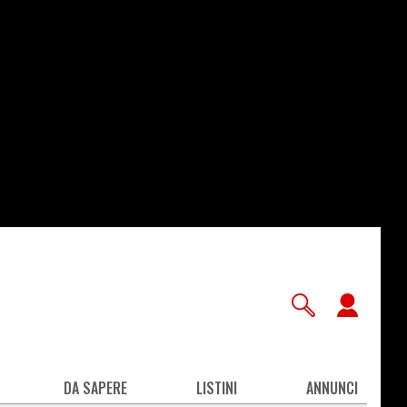
User
accou
men
DA SAPERE
LISTINI
ANNUNCI