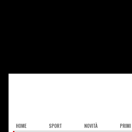
Salta
al
contenuto
principale
Main
HOME
SPORT
NOVITÀ
PRIMI
navigation