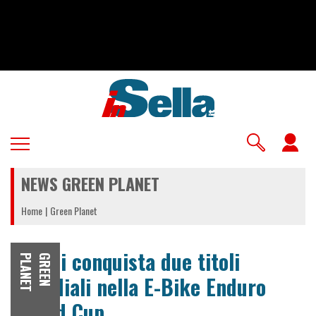
Salta
al
contenuto
principale
U
a
NEWS GREEN PLANET
m
Home
Green Planet
Polini conquista due titoli
T
G
R
E
E
N
P
L
A
N
E
mondiali nella E-Bike Enduro
World Cup