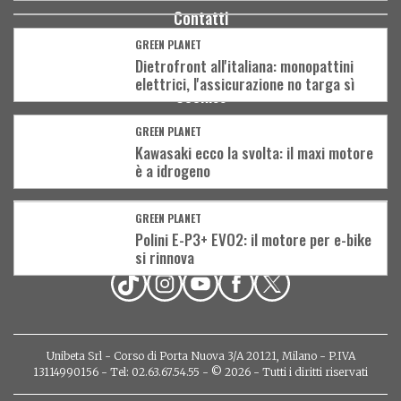
Contatti
Pubblicità
GREEN PLANET
Dietrofront all'italiana: monopattini
Privacy
elettrici, l'assicurazione no targa sì
Cookies
Condizioni d'uso
GREEN PLANET
Community policy
Kawasaki ecco la svolta: il maxi motore
è a idrogeno
Notifiche push
GREEN PLANET
Polini E-P3+ EVO2: il motore per e-bike
ABBONATI ALLA RIVISTA
si rinnova
Unibeta Srl - Corso di Porta Nuova 3/A 20121, Milano - P.IVA
13114990156 - Tel: 02.63.67.54.55 - © 2026 - Tutti i diritti riservati