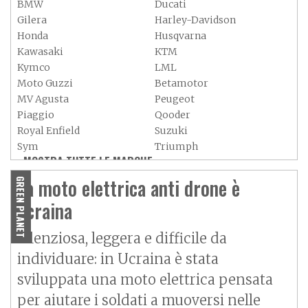
BMW
Ducati
Gilera
Harley-Davidson
Honda
Husqvarna
Kawasaki
KTM
Kymco
LML
Moto Guzzi
Betamotor
MV Agusta
Peugeot
Piaggio
Qooder
Royal Enfield
Suzuki
Sym
Triumph
MOSTRA TUTTE LE MARCHE »
Vespa
Yamaha
Adiva
Adly
La moto elettrica anti drone è
GREEN PLANET
Aeon
Aspes
ucraina
Axy
Baotian
Silenziosa, leggera e difficile da
individuare: in Ucraina è stata
sviluppata una moto elettrica pensata
per aiutare i soldati a muoversi nelle