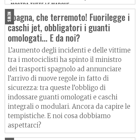
MOSTRA TUTTE LE MARCHE »
Vespa
Yamaha
Adiva
Adly
Spagna, che terremoto! Fuorilegge i
NEWS
Aeon
Aspes
caschi jet, obbligatori i guanti
Axy
Baotian
omologati... E da noi?
L’aumento degli incidenti e delle vittime
tra i motociclisti ha spinto il ministro
dei trasporti spagnolo ad annunciare
l’arrivo di nuove regole in fatto di
sicurezza: tra queste l’obbligo di
indossare guanti omologati e caschi
integrali o modulari. Ancora da capire le
tempistiche. E noi cosa dobbiamo
aspettarci?