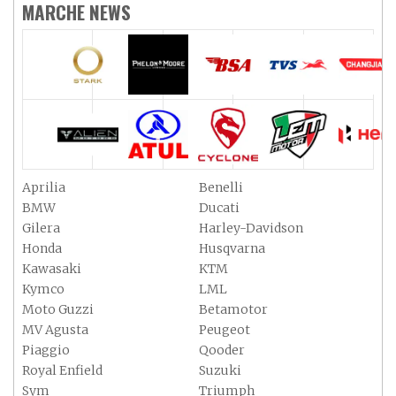
MARCHE NEWS
Aprilia
Benelli
BMW
Ducati
Gilera
Harley-Davidson
Honda
Husqvarna
Kawasaki
KTM
Kymco
LML
Moto Guzzi
Betamotor
MV Agusta
Peugeot
Piaggio
Qooder
Royal Enfield
Suzuki
Sym
Triumph