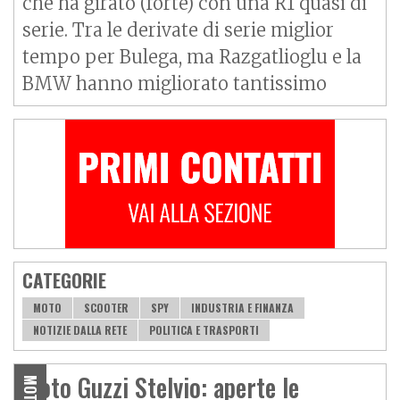
che ha girato (forte) con una R1 quasi di
serie. Tra le derivate di serie miglior
tempo per Bulega, ma Razgatlioglu e la
BMW hanno migliorato tantissimo
CATEGORIE
MOTO
SCOOTER
SPY
INDUSTRIA E FINANZA
NOTIZIE DALLA RETE
POLITICA E TRASPORTI
Moto Guzzi Stelvio: aperte le
MOTO