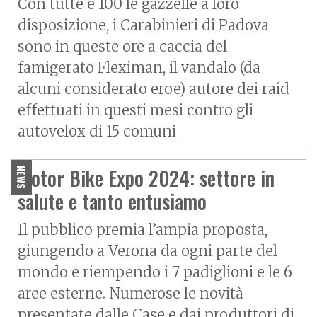
Con tutte e 100 le gazzelle a loro
disposizione, i Carabinieri di Padova
sono in queste ore a caccia del
famigerato Fleximan, il vandalo (da
alcuni considerato eroe) autore dei raid
effettuati in questi mesi contro gli
autovelox di 15 comuni
Motor Bike Expo 2024: settore in
NEWS
salute e tanto entusiamo
Il pubblico premia l’ampia proposta,
giungendo a Verona da ogni parte del
mondo e riempendo i 7 padiglioni e le 6
aree esterne. Numerose le novità
presentate dalle Case e dai produttori di