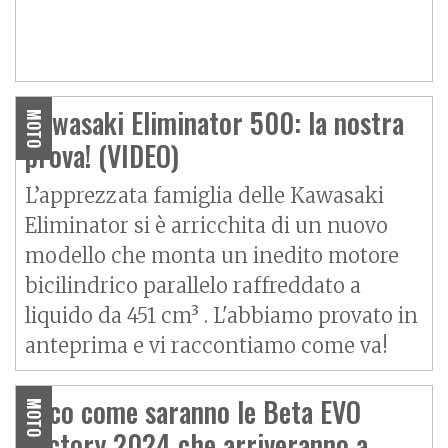
Kawasaki Eliminator 500: la nostra
MOTO
prova! (VIDEO)
L’apprezzata famiglia delle Kawasaki
Eliminator si è arricchita di un nuovo
modello che monta un inedito motore
bicilindrico parallelo raffreddato a
liquido da 451 cm³ . L'abbiamo provato in
anteprima e vi raccontiamo come va!
Ecco come saranno le Beta EVO
MOTO
Factory 2024 che arriveranno a