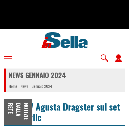
Salta
al
contenuto
principale
U
a
NEWS GENNAIO 2024
m
Home
News
Gennaio 2024
Una MV Agusta Dragster sul set
E
N
O
T
I
Z
I
E
D
A
L
L
A
R
E
T
di Argylle