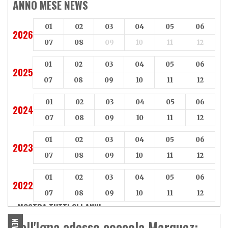
ANNO MESE NEWS
01
02
03
04
05
06
2026
07
08
09
10
11
12
01
02
03
04
05
06
2025
07
08
09
10
11
12
01
02
03
04
05
06
2024
07
08
09
10
11
12
01
02
03
04
05
06
2023
07
08
09
10
11
12
01
02
03
04
05
06
2022
07
08
09
10
11
12
MOSTRA TUTTI GLI ANNI »
Dall'Igna adesso coccola Marquez:
NEWS