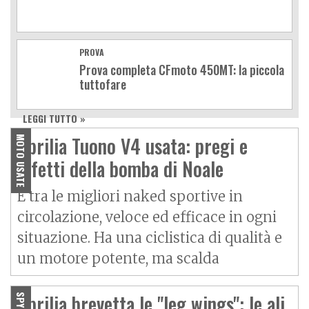
PROVA
Prova completa CFmoto 450MT: la piccola
tuttofare
LEGGI TUTTO »
Aprilia Tuono V4 usata: pregi e
MOTO USATE
difetti della bomba di Noale
È tra le migliori naked sportive in
circolazione, veloce ed efficace in ogni
situazione. Ha una ciclistica di qualità e
un motore potente, ma scalda
Aprilia brevetta le "leg wings": le ali
SPY