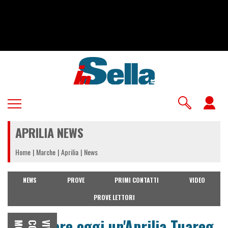
Salta
al
contenuto
principale
U
a
APRILIA NEWS
m
Home
Marche
Aprilia
News
NEWS
PROVE
PRIMI CONTATTI
VIDEO
PROVE LETTORI
Comprare oggi un'Aprilia Tuareg