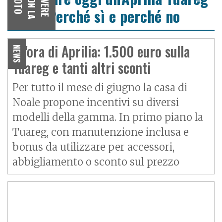
O
V
I
V
E
R
E
C
O
N
L
A
M
O
T
660? Perché sì e perché no
È l'ora di Aprilia: 1.500 euro sulla
NEWS
Tuareg e tanti altri sconti
Per tutto il mese di giugno la casa di
Noale propone incentivi su diversi
modelli della gamma. In primo piano la
Tuareg, con manutenzione inclusa e
bonus da utilizzare per accessori,
abbigliamento o sconto sul prezzo