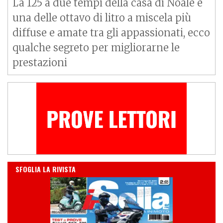
La 125 a due tempi della casa di Noale è
una delle ottavo di litro a miscela più
diffuse e amate tra gli appassionati, ecco
qualche segreto per migliorarne le
prestazioni
IN EDICOLA
SFOGLIA LA RIVISTA