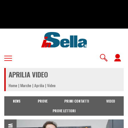
Salta
al
contenuto
principale
U
a
APRILIA VIDEO
m
Home
Marche
Aprilia
Video
NEWS
PROVE
PRIMI CONTATTI
VIDEO
PROVE LETTORI