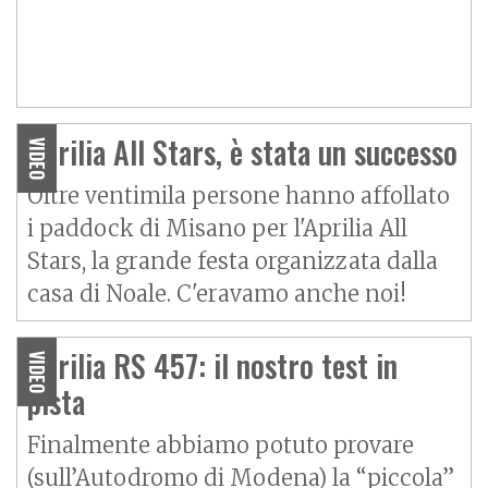
Aprilia All Stars, è stata un successo
VIDEO
Oltre ventimila persone hanno affollato
i paddock di Misano per l'Aprilia All
Stars, la grande festa organizzata dalla
casa di Noale. C'eravamo anche noi!
Aprilia RS 457: il nostro test in
VIDEO
pista
Finalmente abbiamo potuto provare
(sull’Autodromo di Modena) la “piccola”