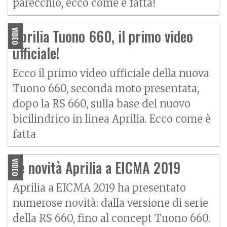
parecchio, ecco come è fatta!
Aprilia Tuono 660, il primo video
VIDEO
ufficiale!
Ecco il primo video ufficiale della nuova
Tuono 660, seconda moto presentata,
dopo la
RS 660
, sulla base del nuovo
bicilindrico in linea Aprilia. Ecco come è
fatta
Le novità Aprilia a EICMA 2019
VIDEO
Aprilia a EICMA 2019 ha presentato
numerose novità: dalla versione di serie
della
RS 660
, fino al concept Tuono 660.