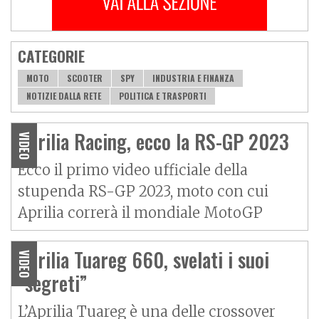
CATEGORIE
MOTO
SCOOTER
SPY
INDUSTRIA E FINANZA
NOTIZIE DALLA RETE
POLITICA E TRASPORTI
Aprilia Racing, ecco la RS-GP 2023
VIDEO
Ecco il primo video ufficiale della
stupenda RS-GP 2023, moto con cui
Aprilia correrà il mondiale MotoGP
Aprilia Tuareg 660, svelati i suoi
VIDEO
“segreti”
L’Aprilia Tuareg è una delle crossover