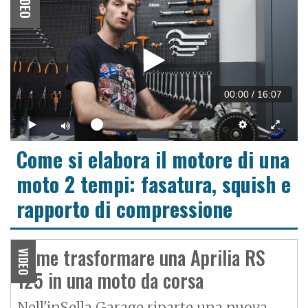
VIDEO
00:00
/
16:07
Come si elabora il motore di una
moto 2 tempi: fasatura, squish e
rapporto di compressione
Come trasformare una Aprilia RS
VIDEO
125 in una moto da corsa
Nell'inSella Garage riparte una nuova