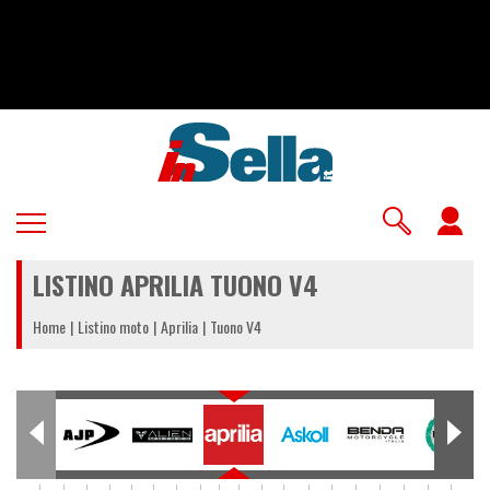
Salta
al
contenuto
principale
U
a
LISTINO APRILIA TUONO V4
m
Home
Listino moto
Aprilia
Tuono V4