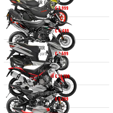
SR GT
a partire da
€ 3.999
SX
a partire da
€ 4.499
SXR
a partire da
€ 2.599
Tuareg
a partire da
€ 12.199
Tuono 125
a partire da
€ 5.299