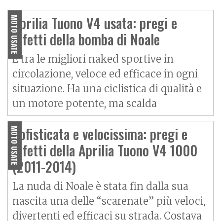
O
P
R
I
M
O
C
O
N
T
A
T
T
Aprilia Tuono V4 1100
Factory: una superbike più
Factory - La superbike è
Aprilia Tuono V4 usata: pregi e
comoda
MOTO USATE
meglio "nuda"
difetti della bomba di Noale
È tra le migliori naked sportive in
circolazione, veloce ed efficace in ogni
situazione. Ha una ciclistica di qualità e
un motore potente, ma scalda
Sofisticata e velocissima: pregi e
MOTO USATE
difetti della Aprilia Tuono V4 1000
(2011-2014)
La nuda di Noale è stata fin dalla sua
nascita una delle “scarenate” più veloci,
divertenti ed efficaci su strada. Costava