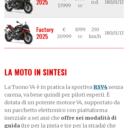
2025
n.d.
180,01/132
17.999
cc
Factory
€
1099
250
180,01/132
2025
20.999
cc
km/h
LA MOTO IN SINTESI
La Tuono V4 è in pratica
la sportiva
RSV4
senza
carena, va bene quindi per piloti esperti. È
dotata di un potente motore V4, supportato da
un pacchetto elettronico con piattaforma
inerziale a sei assi che
offre sei modalità di
guida
(tre per la pista e tre per la strada) che