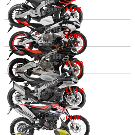
RS
a partire da
€ 5.699
RS 457
a partire da
€ 7.199
RS 660
a partire da
€ 11.799
RSV4
a partire da
€ 21.999
RX
a partire da
€ 4.399