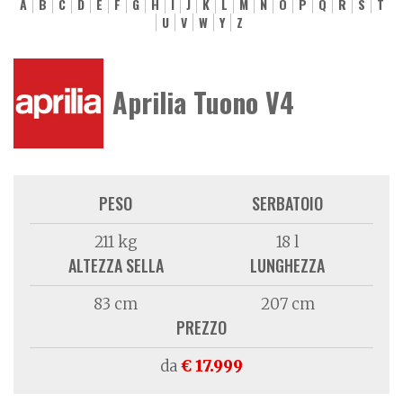
A
B
C
D
E
F
G
H
I
J
K
L
M
N
O
P
Q
R
S
T
U
V
W
Y
Z
Aprilia Tuono V4
PESO
SERBATOIO
211 kg
18 l
ALTEZZA SELLA
LUNGHEZZA
83 cm
207 cm
PREZZO
da
€ 17.999