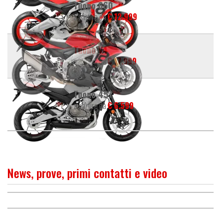
Tuono 660
a partire da
€ 12.999
Tuono V4
a partire da
€ 17.999
Tuono 457
a partire da
€ 6.599
News, prove, primi contatti e video
PROVA
Aprilia Tuono V4 1100