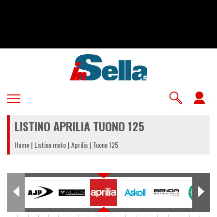
Salta
al
contenuto
principale
U
a
LISTINO APRILIA TUONO 125
m
Home
Listino moto
Aprilia
Tuono 125