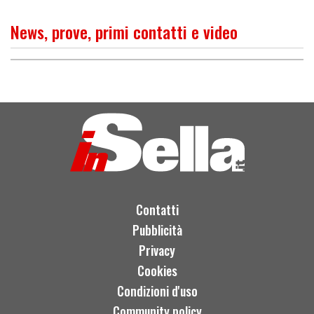
News, prove, primi contatti e video
O
P
R
I
M
O
C
O
N
T
A
T
T
Aprilia Tuono 125, grande
naked in miniatura
Contatti
Pubblicità
Privacy
Cookies
Condizioni d'uso
Community policy