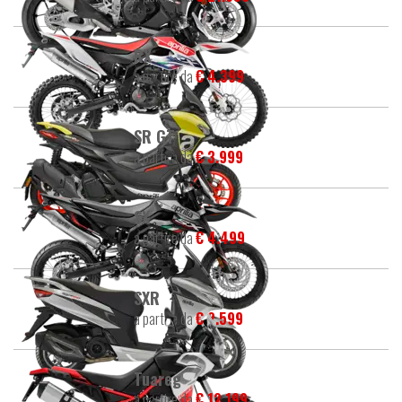
RX
a partire da
€ 4.399
SR GT
a partire da
€ 3.999
SX
a partire da
€ 4.499
SXR
a partire da
€ 2.599
Tuareg
a partire da
€ 12.199