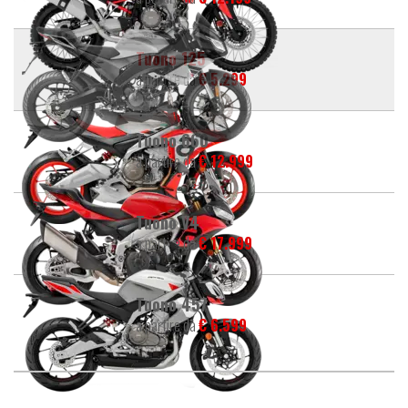
Tuono 125
a partire da
€ 5.299
Tuono 660
a partire da
€ 12.999
Tuono V4
a partire da
€ 17.999
Tuono 457
a partire da
€ 6.599