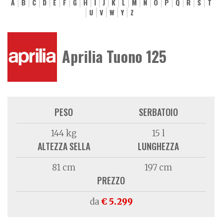
A
B
C
D
E
F
G
H
I
J
K
L
M
N
O
P
Q
R
S
T
U
V
W
Y
Z
Aprilia Tuono 125
PESO
SERBATOIO
144 kg
15 l
ALTEZZA SELLA
LUNGHEZZA
81 cm
197 cm
PREZZO
da
€ 5.299