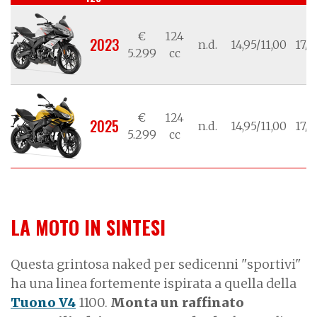
€
124
2023
n.d.
14,95/11,00
17/1
5.299
cc
€
124
2025
n.d.
14,95/11,00
17/1
5.299
cc
LA MOTO IN SINTESI
Questa grintosa naked per sedicenni "sportivi"
ha una linea fortemente ispirata a quella della
Tuono V4
1100.
Monta un raffinato