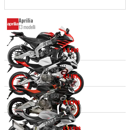
Aprilia
13 modelli
RS
a partire da
€ 5.699
RS 457
a partire da
€ 7.199
RS 660
a partire da
€ 11.799
RSV4
a partire da
€ 21.999