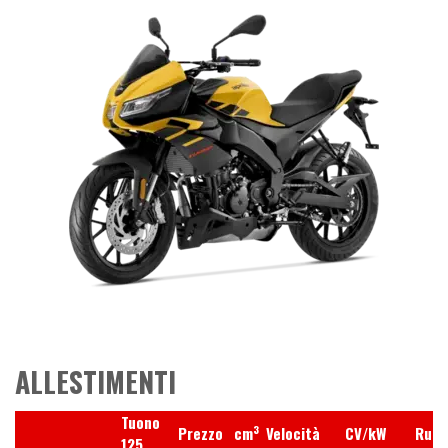
ALLESTIMENTI
Tuono
3
Prezzo
cm
Velocità
CV/kW
Ruot
125