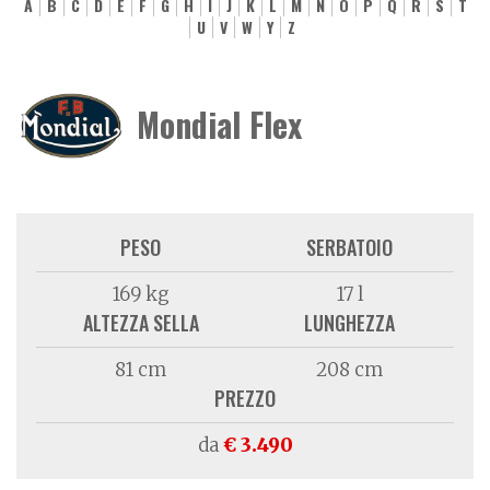
A
B
C
D
E
F
G
H
I
J
K
L
M
N
O
P
Q
R
S
T
U
V
W
Y
Z
Mondial Flex
PESO
SERBATOIO
169 kg
17 l
ALTEZZA SELLA
LUNGHEZZA
81 cm
208 cm
PREZZO
da
€ 3.490