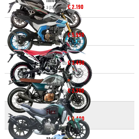
a partire da
€ 2.190
Piega
a partire da
€ 5.990
SMX
a partire da
€ 3.490
Spartan
a partire da
€ 2.390
Flex
a partire da
€ 3.490