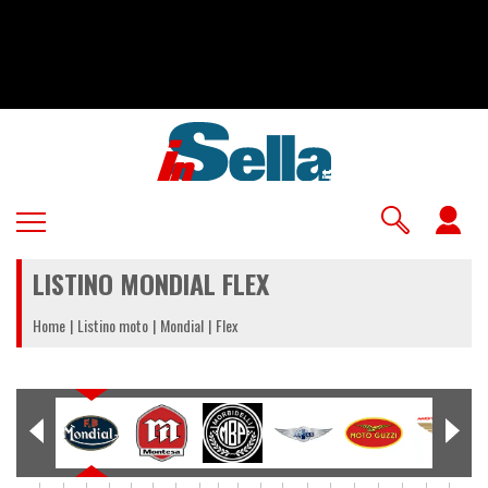
Salta
al
contenuto
principale
U
a
LISTINO MONDIAL FLEX
m
Home
Listino moto
Mondial
Flex