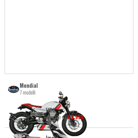
Mondial
7 modelli
HPS
a partire da
€ 2.990
Imola