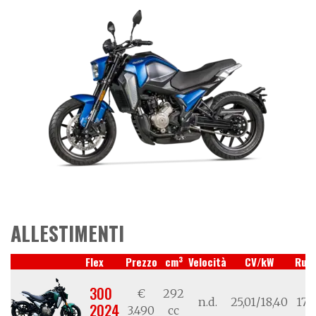
ALLESTIMENTI
3
Flex
Prezzo
cm
Velocità
CV/kW
Ruo
300
€
292
n.d.
25,01/18,40
17/
2024
3.490
cc