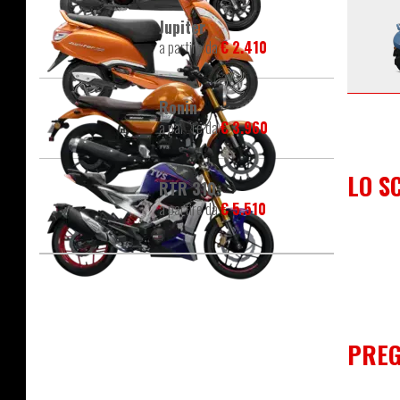
Jupiter
a partire da
€ 2.410
Ronin
a partire da
€ 3.960
LO S
RTR 310
a partire da
€ 5.510
PREG