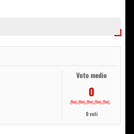
Voto medio
0
0 voti