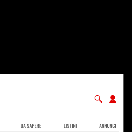
User
accou
men
DA SAPERE
LISTINI
ANNUNCI