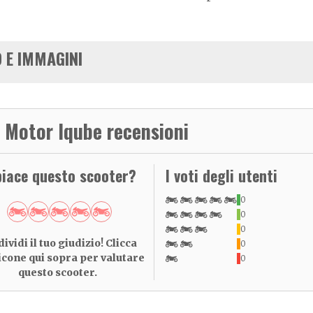
 E IMMAGINI
 Motor Iqube recensioni
piace questo scooter?
I voti degli utenti
0
0
0
ividi il tuo giudizio! Clicca
0
 icone qui sopra per valutare
0
questo scooter.