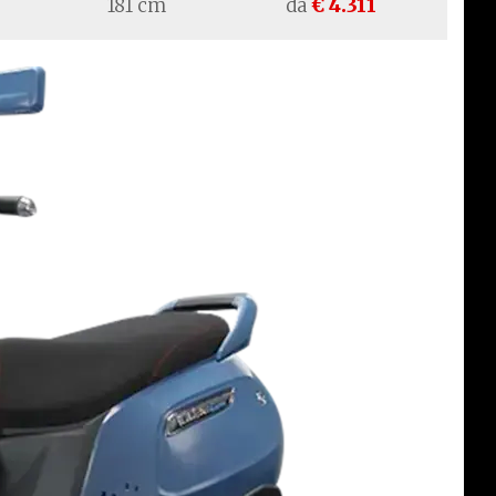
181 cm
da
€ 4.311