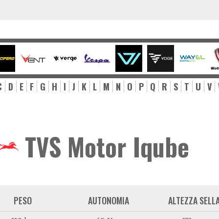
C
D
E
F
G
H
I
J
K
L
M
N
O
P
Q
R
S
T
U
V
TVS Motor Iqube
PESO
AUTONOMIA
ALTEZZA SELL