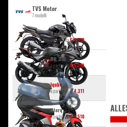
TVS Motor
7 modelli
Raider
a partire da
€ 2.510
RR 310
a partire da
€ 5.710
Iqube
a partire da
€ 4.311
ALLE
Ntorq
a partire da
€ 2.510