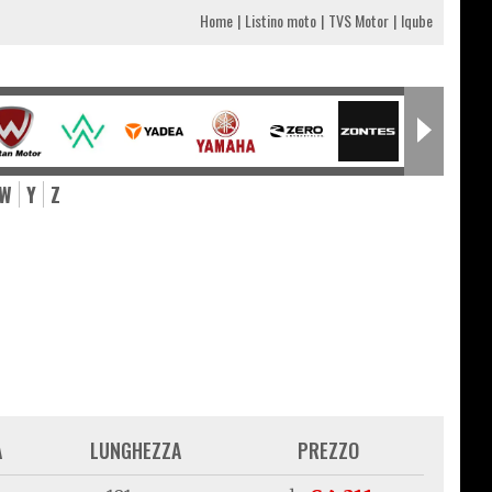
Home
Listino moto
TVS Motor
Iqube
W
Y
Z
A
LUNGHEZZA
PREZZO