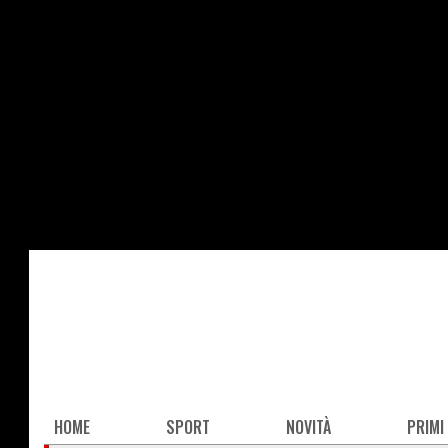
Salta
al
contenuto
principale
Main
HOME
SPORT
NOVITÀ
PRIMI
navigation