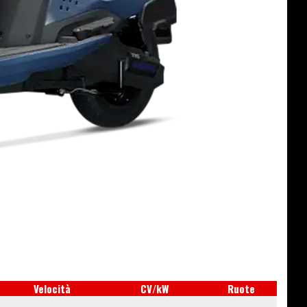
Velocità
CV/kW
Ruote