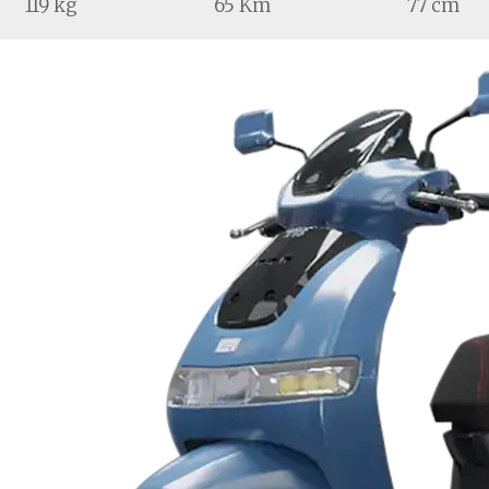
119 kg
65 Km
77 cm