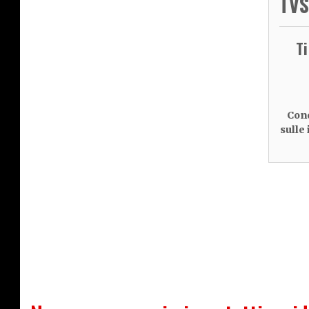
TVS
T
Cond
sulle