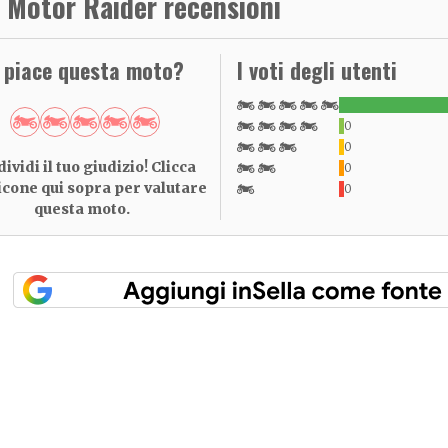
 Motor Raider recensioni
i piace questa moto?
I voti degli utenti
0
0
ividi il tuo giudizio! Clicca
0
 icone qui sopra per valutare
0
questa moto.