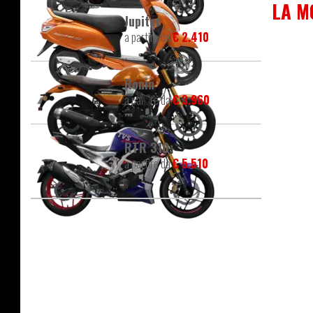
LA M
Jupiter
a partire da
€ 2.410
Ronin
a partire da
€ 3.960
RTR 310
a partire da
€ 5.510