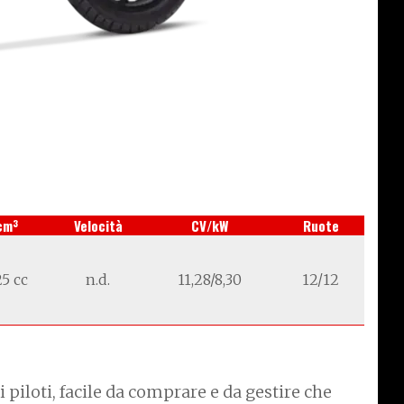
3
cm
Velocità
CV/kW
Ruote
5 cc
n.d.
11,28/8,30
12/12
piloti, facile da comprare e da gestire che