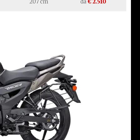
207 cm
da
€ 2.510