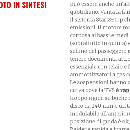
OTO IN SINTESI
può essere anche un’alte
quotidiano. Vanta la fan
il sistema Start&Stop ch
emissioni. Il motore m
corposa ai bassi e medi
(soprattutto in quinta)
sellino del passeggero
c
tenere documenti, attrez
essenziale con telaio e f
ammortizzatori a gas co
Le sospensioni hanno u
curva dove la TVS
è rap
troppo rigide su buche
disco da 240 mm e un t
modulabile all’anteriore
posizione di guida è ok, 
Raider è rapida e inarres