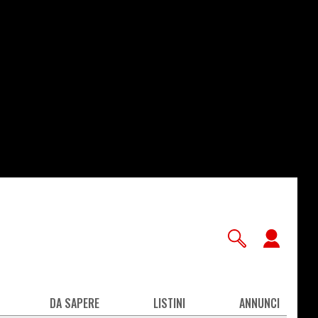
User
accou
men
DA SAPERE
LISTINI
ANNUNCI