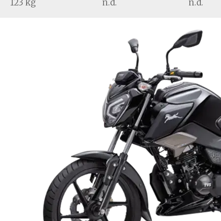
123 kg
n.d.
n.d.