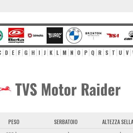
C
D
E
F
G
H
I
J
K
L
M
N
O
P
Q
R
S
T
U
V
TVS Motor Raider
PESO
SERBATOIO
ALTEZZA SELL