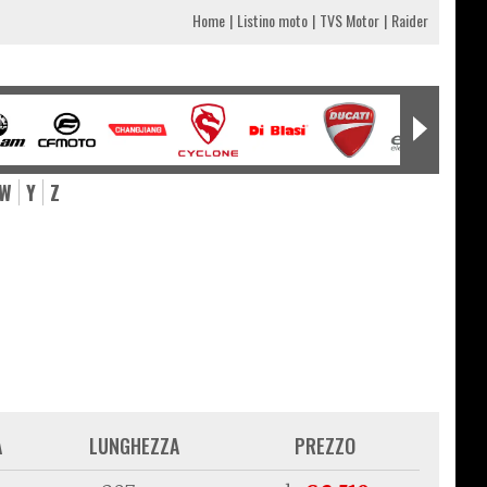
Home
Listino moto
TVS Motor
Raider
W
Y
Z
A
LUNGHEZZA
PREZZO