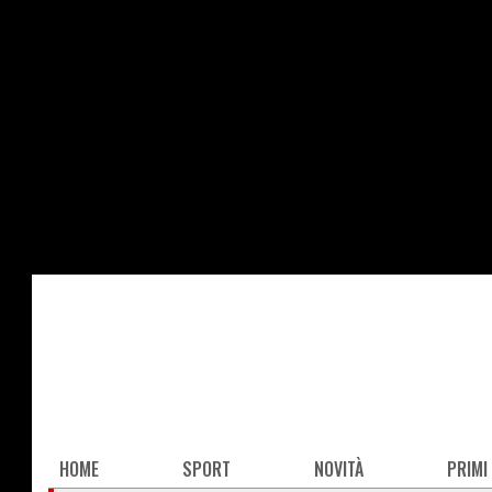
Salta
al
contenuto
principale
Main
HOME
SPORT
NOVITÀ
PRIMI
navigation