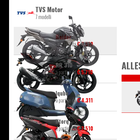
TVS Motor
7 modelli
Raider
a partire da
€ 2.510
ALLE
RR 310
a partire da
€ 5.710
Iqube
a partire da
€ 4.311
Ntorq
a partire da
€ 2.510