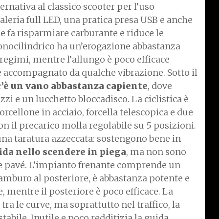
rnativa al classico scooter per l’uso
aleria full LED, una pratica presa USB e anche
e fa risparmiare carburante e riduce le
onocilindrico ha un’erogazione abbastanza
 regimi, mentre l’allungo è poco efficace
 e accompagnato da qualche vibrazione. Sotto il
’è un vano abbastanza capiente
, dove
zi e un lucchetto bloccadisco. La ciclistica è
orcellone in acciaio, forcella telescopica e due
n il precarico molla regolabile su 5 posizioni.
na taratura azzeccata: sostengono bene in
ida nello scendere in piega
, ma non sono
 e pavé. L’impianto frenante comprende un
amburo al posteriore, è abbastanza potente e
, mentre il posteriore è poco efficace. La
tra le curve, ma soprattutto nel traffico, la
tabile. Inutile e poco redditizia la guida