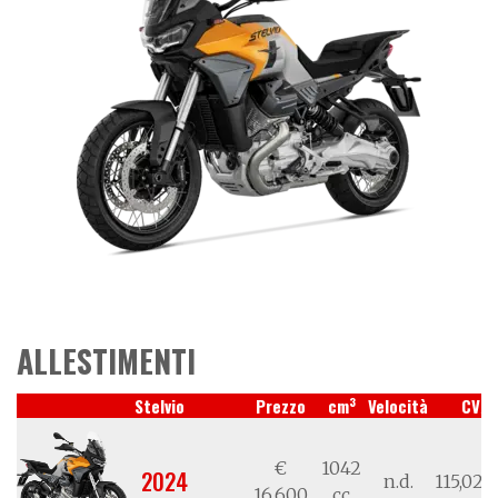
ALLESTIMENTI
3
Stelvio
Prezzo
cm
Velocità
CV/k
€
1042
2024
n.d.
115,02/
16.600
cc