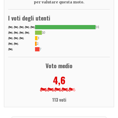
per valutare questa moto.
I voti degli utenti
91
10
3
2
7
Voto medio
4,6
113 voti