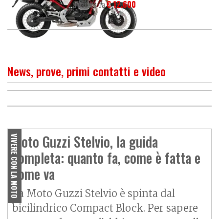
a partire da
€ 12.600
News, prove, primi contatti e video
PROVA
Moto Guzzi Stelvio 1200 NTX
O
P
R
I
M
O
C
O
N
T
A
T
T
Moto Guzzi Stelvio 2024:
ABS - Tuttofare per
comfort, divertimento e
Moto Guzzi Stelvio, la guida
intenditori
VIVERE CON LA MOTO
tecnologia
completa: quanto fa, come è fatta e
come va
La Moto Guzzi Stelvio è spinta dal
bicilindrico Compact Block. Per sapere