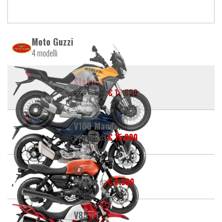
Moto Guzzi
4 modelli
Stelvio
a partire da
€ 16.600
V100 Mandello
a partire da
€ 15.800
V7
a partire da
€ 9.300
V85 TT