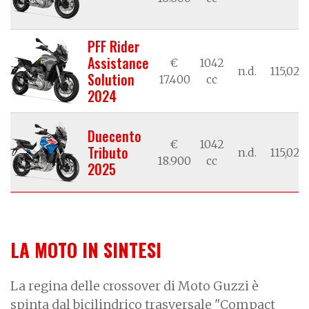
PFF Rider
Assistance
€
1042
n.d.
115,02/
Solution
17.400
cc
2024
Duecento
€
1042
Tributo
n.d.
115,02/
18.900
cc
2025
LA MOTO IN SINTESI
La regina delle crossover di Moto Guzzi è
spinta dal bicilindrico
trasversale "Compact