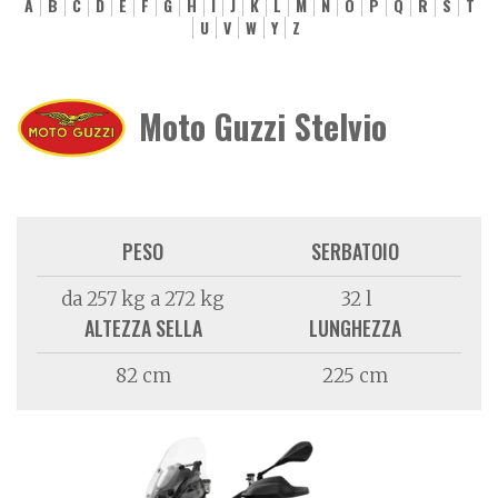
A
B
C
D
E
F
G
H
I
J
K
L
M
N
O
P
Q
R
S
T
U
V
W
Y
Z
Moto Guzzi Stelvio
PESO
SERBATOIO
da 257 kg a 272 kg
32 l
ALTEZZA SELLA
LUNGHEZZA
82 cm
225 cm