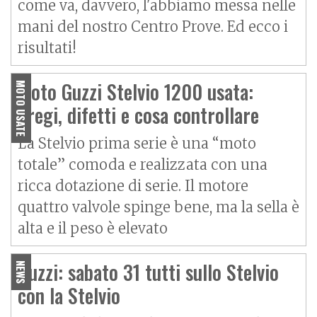
come va, davvero, l'abbiamo messa nelle
mani del nostro Centro Prove. Ed ecco i
risultati!
Moto Guzzi Stelvio 1200 usata:
MOTO USATE
pregi, difetti e cosa controllare
La Stelvio prima serie è una “moto
totale” comoda e realizzata con una
ricca dotazione di serie. Il motore
quattro valvole spinge bene, ma la sella è
alta e il peso è elevato
Guzzi: sabato 31 tutti sullo Stelvio
NEWS
con la Stelvio