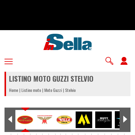
Salta
al
contenuto
principale
U
a
LISTINO MOTO GUZZI STELVIO
m
Home
Listino moto
Moto Guzzi
Stelvio