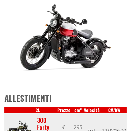
ALLESTIMENTI
3
CL
Prezzo
cm
Velocità
CV/kW
300
Forty
€
295
n.d.
22,97/16,90