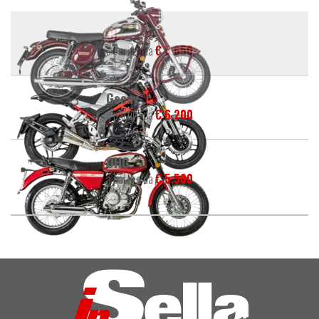
CL
a partire da
€ 5.650
Geeny
a partire da
€ 6.200
OHC
a partire da
€ 5.500