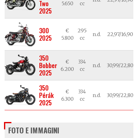
Two
5.650
cc
2025
300
€
295
n.d.
22,97/16,90
2025
5.800
cc
350
€
334
Bobber
n.d.
30,99/22,80
6.200
cc
2025
350
€
334
Pérák
n.d.
30,99/22,80
6.300
cc
2025
FOTO E IMMAGINI