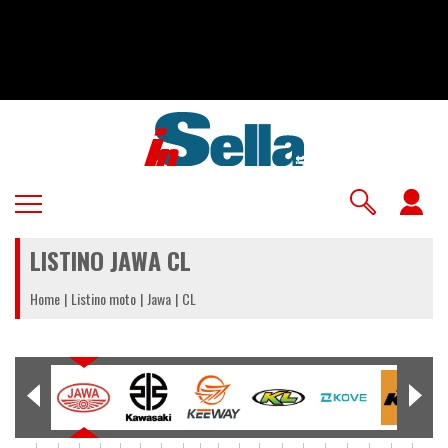
Salta
al
contenuto
principale
U
a
LISTINO JAWA CL
m
Home
Listino moto
Jawa
CL