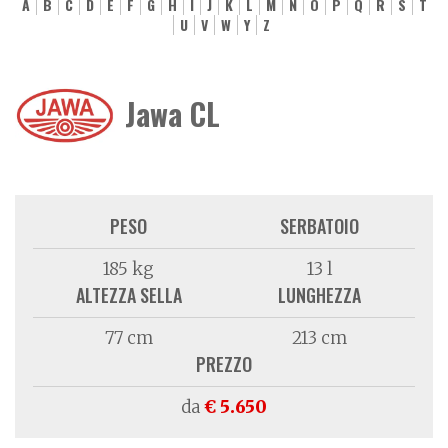
A
B
C
D
E
F
G
H
I
J
K
L
M
N
O
P
Q
R
S
T
U
V
W
Y
Z
Jawa CL
PESO
SERBATOIO
185 kg
13 l
ALTEZZA SELLA
LUNGHEZZA
77 cm
213 cm
PREZZO
da
€ 5.650