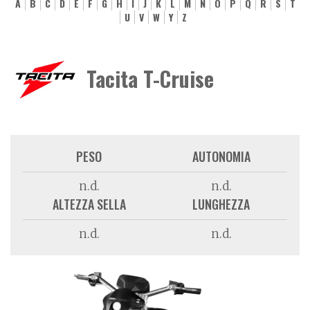
A
B
C
D
E
F
G
H
I
J
K
L
M
N
O
P
Q
R
S
T
U
V
W
Y
Z
Tacita T-Cruise
PESO
AUTONOMIA
n.d.
n.d.
ALTEZZA SELLA
LUNGHEZZA
n.d.
n.d.