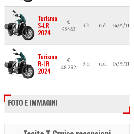
Turismo
€
S-LR
3 h
n.d.
14,95/11,0
45.463
2024
Turismo
€
R-LR
3 h
n.d.
14,95/11,0
48.282
2024
FOTO E IMMAGINI
Tacita T-Cruise recensioni