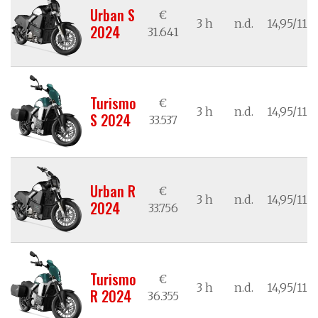
Urban S
€
3 h
n.d.
14,95/11,0
2024
31.641
Turismo
€
3 h
n.d.
14,95/11,0
S 2024
33.537
Urban R
€
3 h
n.d.
14,95/11,0
2024
33.756
Turismo
€
3 h
n.d.
14,95/11,0
R 2024
36.355