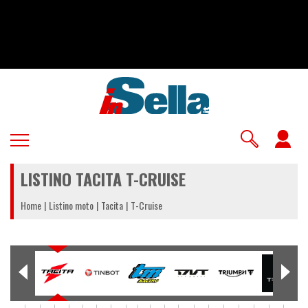
Salta
al
contenuto
principale
U
a
LISTINO TACITA T-CRUISE
m
Home
Listino moto
Tacita
T-Cruise