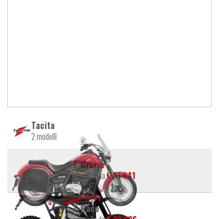
Tacita
2 modelli
T-Cruise
a partire da
€ 31.641
T-Race