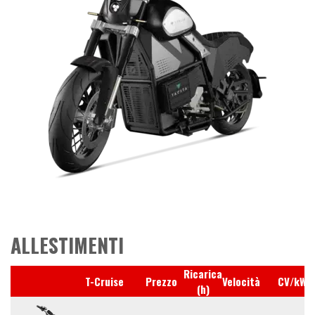
ALLESTIMENTI
Ricarica
T-Cruise
Prezzo
Velocità
CV/kW
(h)