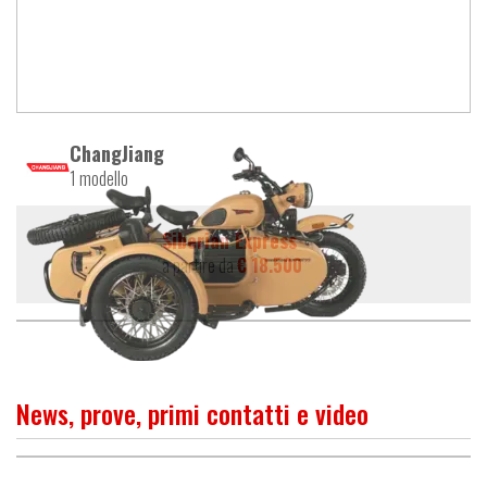
ChangJiang
1 modello
Siberian Express
a partire da
€ 18.500
News, prove, primi contatti e video