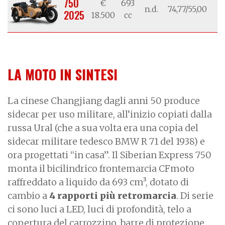
750
€
693
n.d.
74,77/55,00
/
2025
18.500
cc
LA MOTO IN SINTESI
La cinese Changjiang dagli anni 50 produce
sidecar per uso militare, all’inizio copiati dalla
russa Ural (che a sua volta era una copia del
sidecar militare tedesco BMW R 71 del 1938) e
ora progettati “in casa”. Il Siberian Express 750
monta il bicilindrico frontemarcia CFmoto
raffreddato a liquido da 693 cm³, dotato di
cambio a
4 rapporti più retromarcia
. Di serie
ci sono luci a LED, luci di profondità, telo a
copertura del carrozzino, barre di protezione,