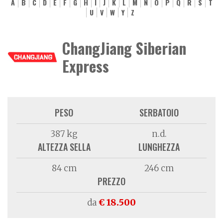
A
B
C
D
E
F
G
H
I
J
K
L
M
N
O
P
Q
R
S
T
U
V
W
Y
Z
ChangJiang Siberian
Express
PESO
SERBATOIO
387 kg
n.d.
ALTEZZA SELLA
LUNGHEZZA
84 cm
246 cm
PREZZO
da
€ 18.500