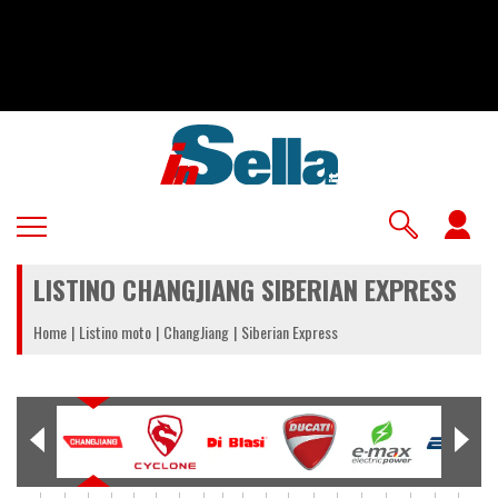
Salta
al
contenuto
principale
U
a
LISTINO CHANGJIANG SIBERIAN EXPRESS
m
Home
Listino moto
ChangJiang
Siberian Express