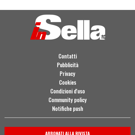
O
P
R
I
M
O
C
O
N
T
A
T
T
Changjiang Siberian Express
750, un sidecar per tre
Contatti
Pubblicità
Privacy
Cookies
Condizioni d'uso
Community policy
Notifiche push
ABBONATI ALLA RIVISTA