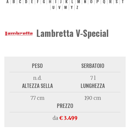
A
B
C
D
E
F
G
H
I
J
K
L
M
N
O
P
Q
R
S
T
U
V
W
Y
Z
Lambretta V-Special
PESO
SERBATOIO
n.d.
7 l
ALTEZZA SELLA
LUNGHEZZA
77 cm
190 cm
PREZZO
da
€ 3.499