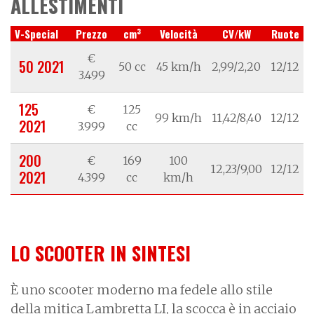
ALLESTIMENTI
3
V-Special
Prezzo
cm
Velocità
CV/kW
Ruote
€
50 2021
50 cc
45 km/h
2,99/2,20
12/12
3.499
125
€
125
99 km/h
11,42/8,40
12/12
2021
3.999
cc
200
€
169
100
12,23/9,00
12/12
2021
4.399
cc
km/h
LO SCOOTER IN SINTESI
È uno scooter moderno ma fedele allo stile
della mitica Lambretta LI, la scocca è in acciaio