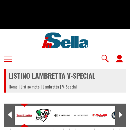
Salta
al
contenuto
principale
U
a
LISTINO LAMBRETTA V-SPECIAL
m
Home
Listino moto
Lambretta
V-Special