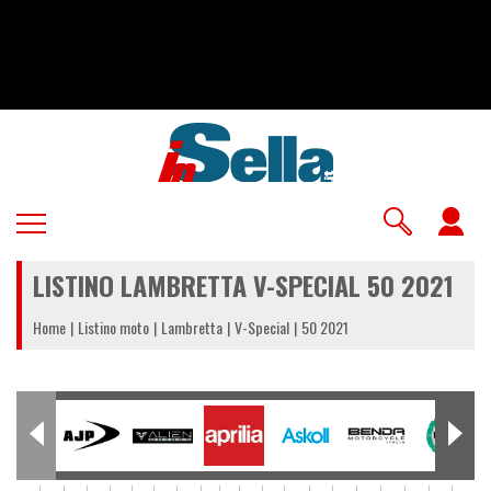
Salta
al
contenuto
principale
U
a
LISTINO LAMBRETTA V-SPECIAL 50 2021
m
Home
Listino moto
Lambretta
V-Special
50 2021