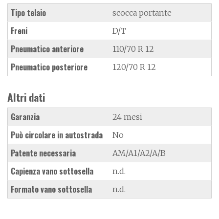
Tipo telaio
scocca portante
Freni
D/T
Pneumatico anteriore
110/70 R 12
Pneumatico posteriore
120/70 R 12
Altri dati
Garanzia
24 mesi
Può circolare in autostrada
No
Patente necessaria
AM/A1/A2/A/B
Capienza vano sottosella
n.d.
Formato vano sottosella
n.d.