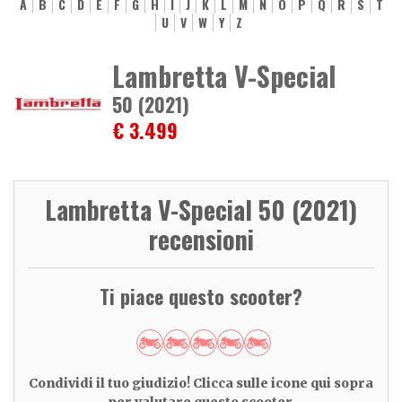
A
B
C
D
E
F
G
H
I
J
K
L
M
N
O
P
Q
R
S
T
U
V
W
Y
Z
Lambretta V-Special
50 (2021)
€ 3.499
Lambretta V-Special 50 (2021)
recensioni
Ti piace questo scooter?
Condividi il tuo giudizio! Clicca sulle icone qui sopra
per valutare questo scooter.