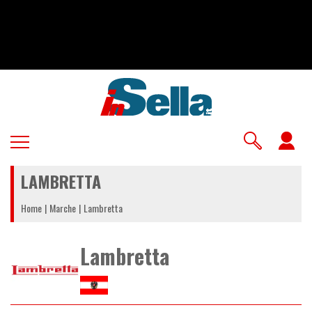
Salta
al
contenuto
principale
U
a
LAMBRETTA
m
Home
Marche
Lambretta
Lambretta