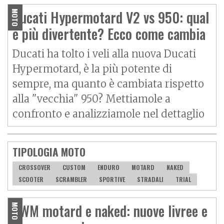
Ducati Hypermotard V2 vs 950: qual
MOTO
è più divertente? Ecco come cambia
Ducati ha tolto i veli alla nuova Ducati
Hypermotard, è la più potente di
sempre, ma quanto è cambiata rispetto
alla "vecchia" 950? Mettiamole a
confronto e analizziamole nel dettaglio
TIPOLOGIA MOTO
CROSSOVER
CUSTOM
ENDURO
MOTARD
NAKED
SCOOTER
SCRAMBLER
SPORTIVE
STRADALI
TRIAL
SWM motard e naked: nuove livree e
MOTO