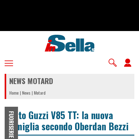
Salta
al
contenuto
principale
U
a
NEWS MOTARD
m
Home
News
Motard
Moto Guzzi V85 TT: la nuova
FUORISERIE
famiglia secondo Oberdan Bezzi