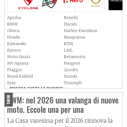
Aprilia
Benelli
BMW
Ducati
Gilera
Harley-Davidson
Honda
Husqvarna
Kawasaki
KTM
Kymco
LML
Moto Guzzi
Betamotor
MV Agusta
Peugeot
Piaggio
Qooder
Royal Enfield
Suzuki
Sym
Triumph
MOSTRA TUTTE LE MARCHE »
Vespa
Yamaha
Adiva
Adly
SWM: nel 2026 una valanga di nuove
NEWS
Aeon
Aspes
moto. Eccole una per una
Axy
Baotian
La Casa varesina per il 2026 rinnova la