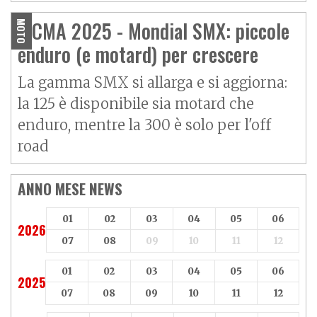
EICMA 2025 - Mondial SMX: piccole
MOTO
enduro (e motard) per crescere
La gamma SMX si allarga e si aggiorna:
la 125 è disponibile sia motard che
enduro, mentre la 300 è solo per l'off
road
ANNO MESE NEWS
01
02
03
04
05
06
2026
07
08
09
10
11
12
01
02
03
04
05
06
2025
07
08
09
10
11
12