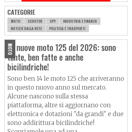
CATEGORIE
MOTO
SCOOTER
SPY
INDUSTRIA E FINANZA
NOTIZIE DALLA RETE
POLITICA E TRASPORTI
Le nuove moto 125 del 2026: sono
MOTO
tante, ben fatte e anche
bicilindriche!
Sono ben 14 le moto 125 che arriveranno
in questo nuovo anno sul mercato.
Alcune nascono sulla stessa
piattaforma, altre si aggiornano con
elettronica e dotazioni "da grandi" e due
sono addirittura bicilindriche!
Scopriamole una ad una