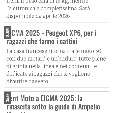
freni. Il peso cala di 13 kg, mentre
l'elettronica è completissima. Sarà
disponibile da aprile 2026
EICMA 2025 - Peugeot XP6, per i
MOTO
ragazzi che fanno i cattivi
La casa francese ritorna tra le moto 50
con due motard e un'enduro, tutte piene
di grinta nella linea e nei contenuti e
dedicate ai ragazzi che si vogliono
divertire davvero
Vent Moto a EICMA 2025: la
NEWS
rinascita sotto la guida di Ampelio