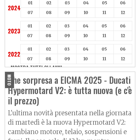
01
02
03
04
05
06
2024
07
08
09
10
11
12
01
02
03
04
05
06
2023
07
08
09
10
11
12
01
02
03
04
05
06
2022
07
08
09
10
11
12
MOSTRA TUTTI GLI ANNI »
Che sorpresa a EICMA 2025 - Ducati
MOTO
Hypermotard V2: è tutta nuova (e c'è
il prezzo)
L'ultima novità presentata nella giornata
di martedì è la nuova Hypermotard V2:
cambiano motore, telaio, sospensioni e