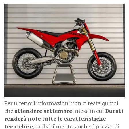
I
m
a
g
e
Per ulteriori informazioni non ci resta quindi
che
attendere settembre,
mese in cui
Ducati
renderà note tutte le caratteristiche
tecniche
e, probabilmente, anche il prezzo di