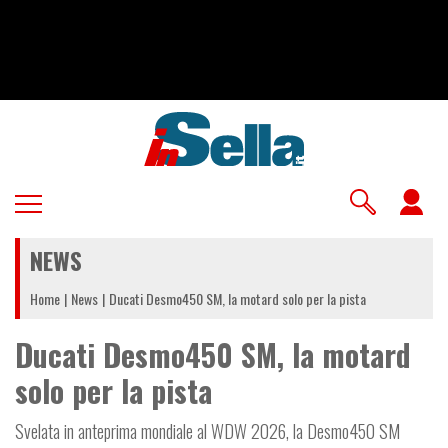
Salta
al
contenuto
principale
U
a
NEWS
m
Home
News
Ducati Desmo450 SM, la motard solo per la pista
Ducati Desmo450 SM, la motard
solo per la pista
Svelata in anteprima mondiale al WDW 2026, la Desmo450 SM