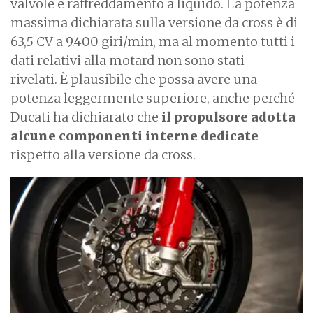
valvole e raffreddamento a liquido. La potenza
massima dichiarata sulla versione da cross è di
63,5 CV a 9.400 giri/min, ma al momento tutti i
dati relativi alla motard non sono stati
rivelati. È plausibile che possa avere una
potenza leggermente superiore, anche perché
Ducati ha dichiarato che
il propulsore adotta
alcune componenti interne dedicate
rispetto alla versione da cross.
I
m
a
g
e