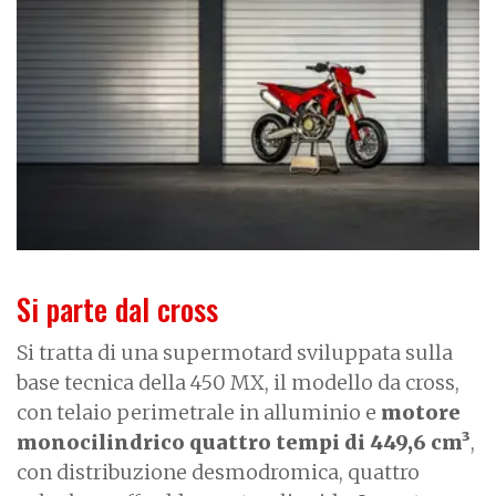
m
a
g
e
Si parte dal cross
Si tratta di una supermotard sviluppata sulla
base tecnica della 450 MX, il modello da cross,
con telaio perimetrale in alluminio e
motore
monocilindrico quattro tempi di 449,6 cm³
,
con distribuzione desmodromica, quattro