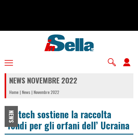
Salta
al
contenuto
principale
U
a
NEWS NOVEMBRE 2022
m
Home
News
Novembre 2022
Mytech sostiene la raccolta
NEWS
fondi per gli orfani dell’ Ucraina