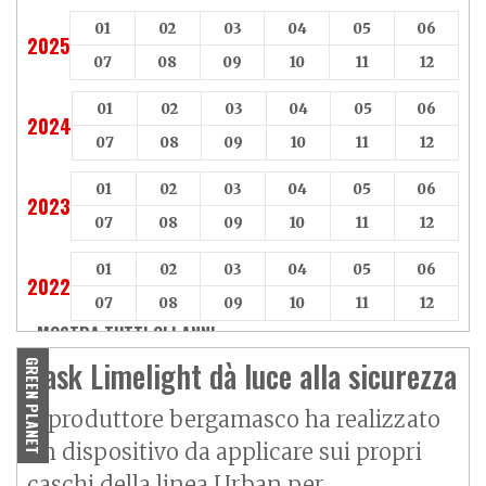
01
02
03
04
05
06
2025
07
08
09
10
11
12
01
02
03
04
05
06
2024
07
08
09
10
11
12
01
02
03
04
05
06
2023
07
08
09
10
11
12
01
02
03
04
05
06
2022
07
08
09
10
11
12
MOSTRA TUTTI GLI ANNI »
Kask Limelight dà luce alla sicurezza
GREEN PLANET
Il produttore bergamasco ha realizzato
un dispositivo da applicare sui propri
caschi della linea Urban per