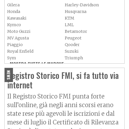
Gilera
Harley-Davidson
Honda
Husqvarna
Kawasaki
KTM
Kymco
LML
Moto Guzzi
Betamotor
MV Agusta
Peugeot
Piaggio
Qooder
Royal Enfield
Suzuki
Sym
Triumph
MOSTRA TUTTE LE MARCHE »
Vespa
Yamaha
Adiva
Adly
Registro Storico FMI, si fa tutto via
NEWS
Aeon
Aspes
internet
Axy
Baotian
Il Registro Storico FMI punta forte
sull’online, già negli anni scorsi erano
state rese più agevoli le iscrizioni e dal
mese di luglio il Certificato di Rilevanza