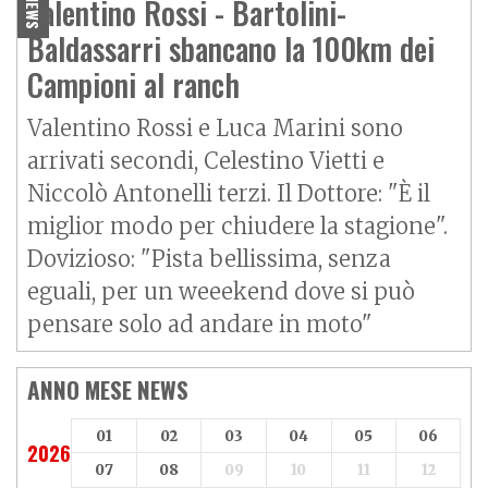
Valentino Rossi - Bartolini-
NEWS
Baldassarri sbancano la 100km dei
Campioni al ranch
Valentino Rossi e Luca Marini sono
arrivati secondi, Celestino Vietti e
Niccolò Antonelli terzi. Il Dottore: "È il
miglior modo per chiudere la stagione".
Dovizioso: "Pista bellissima, senza
eguali, per un weeekend dove si può
pensare solo ad andare in moto"
ANNO MESE NEWS
01
02
03
04
05
06
2026
07
08
09
10
11
12