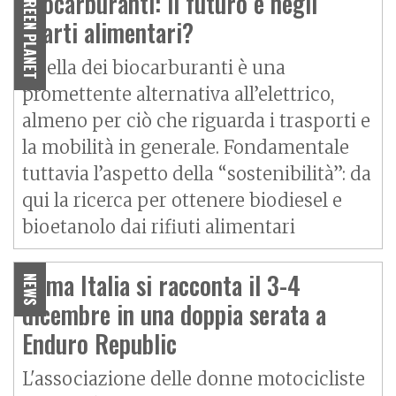
Biocarburanti: il futuro è negli
GREEN PLANET
scarti alimentari?
Quella dei biocarburanti è una
promettente alternativa all’elettrico,
almeno per ciò che riguarda i trasporti e
la mobilità in generale. Fondamentale
tuttavia l’aspetto della “sostenibilità”: da
qui la ricerca per ottenere biodiesel e
bioetanolo dai rifiuti alimentari
Wima Italia si racconta il 3-4
NEWS
dicembre in una doppia serata a
Enduro Republic
L'associazione delle donne motocicliste