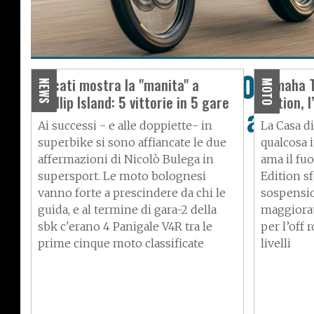
Yamaha Ténéré 700 Exp
Ducati mostra la "manita" a
Yamaha T
NEWS
MOTO
Phillip Island: 5 vittorie in 5 gare
Edition, 
Edition, la novità alter
Ai successi - e alle doppiette- in
La Casa d
superbike si sono affiancate le due
qualcosa i
affermazioni di Nicolò Bulega in
ama il fuo
supersport. Le moto bolognesi
Edition s
vanno forte a prescindere da chi le
sospensio
guida, e al termine di gara-2 della
maggiorat
sbk c'erano 4 Panigale V4R tra le
per l’off
prime cinque moto classificate
livelli