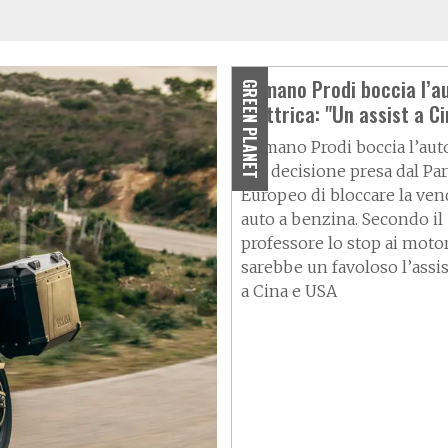
Romano Prodi boccia l’a
GREEN PLANET
elettrica: "Un assist a C
Romano Prodi boccia l’auto
e la decisione presa dal P
Europeo di bloccare la vend
auto a benzina. Secondo il
professore lo stop ai motor
sarebbe un favoloso l’assis
a Cina e USA