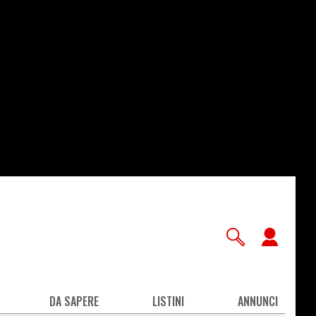
User
accou
men
DA SAPERE
LISTINI
ANNUNCI