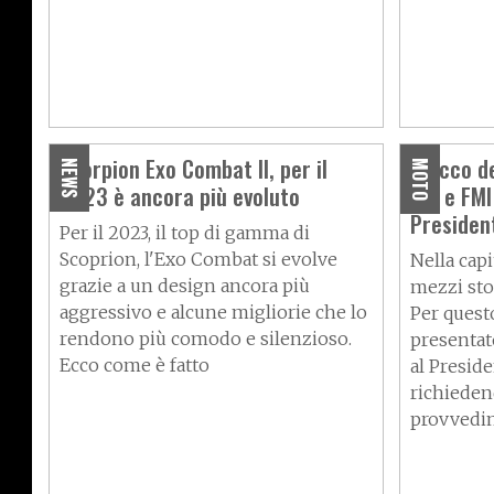
Scorpion Exo Combat II, per il
Blocco de
NEWS
MOTO
2023 è ancora più evoluto
ASI e FMI
Presiden
Per il 2023, il top di gamma di
Scoprion, l'Exo Combat si evolve
Nella capi
grazie a un design ancora più
mezzi stor
aggressivo e alcune migliorie che lo
Per quest
rendono più comodo e silenzioso.
presentat
Ecco come è fatto
al Presid
richieden
provvedi