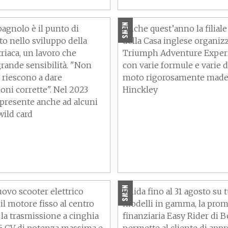
n è semplice"
Triumph Adventure Exper
NEWS
spagnolo è il punto di
Anche quest’anno la filiale 
to nello sviluppo della
della Casa inglese organizz
riaca, un lavoro che
Triumph Adventure Exper
grande sensibilità. "Non
con varie formule e varie d
 riescono a dare
moto rigorosamente made
oni corrette". Nel 2023
Hinckley
 presente anche ad alcuni
ild card
Finanziamento Benelli:
eal 5T, 115 km/h e 240
promozione Easy Rider va
a sola ricarica
fino al 31 agosto 2023
NEWS
ovo scooter elettrico
Valida fino al 31 agosto su tu
il motore fisso al centro
modelli in gamma, la pro
, la trasmissione a cinghia
finanziaria Easy Rider di B