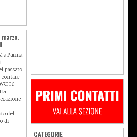
5 marzo,
I
rà a Parma
i
el passato
ò contare
 67.000
tta
ederazione
to del
o di
CATEGORIE