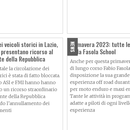
i veicoli storici in Lazio,
Primavera 2023: tutte l
NEWS
 presentano ricorso al
della Fasola School
te della Repubblica
Anche per questa primavera
di lungo corso Fabio Fasol
tale la circolazione dei
disposizione la sua grande
ici è stata di fatto bloccata.
esperienza off road durante
o ASI e FMI hanno hanno
per moto enduro e maxi e
o un ricorso straordinario
Tante le attività in progr
ente della Repubblica
adatte a piloti di ogni livell
do l’annullamento dei
esperienza
menti