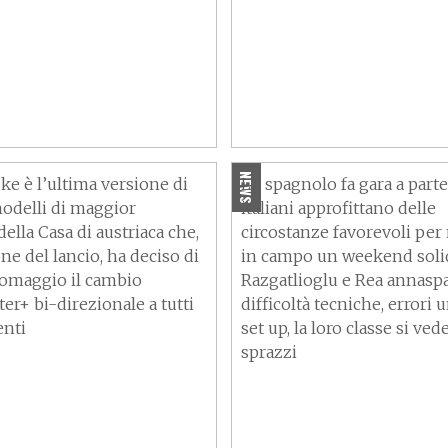
Top&Flop SBK: Bautista
Duke 2023 con il
imprendibile, Rinaldi e Lo
lettronico in omaggio
ai piani alti
NEWS
ke è l’ultima versione di
Lo spagnolo fa gara a parte
odelli di maggior
italiani approfittano delle
ella Casa di austriaca che,
circostanze favorevoli per
ne del lancio, ha deciso di
in campo un weekend soli
n omaggio il cambio
Razgatlioglu e Rea annasp
er+ bi-direzionale a tutti
difficoltà tecniche, errori 
enti
set up, la loro classe si ved
sprazzi
"Il mestiere del
Due giorni per sognare c