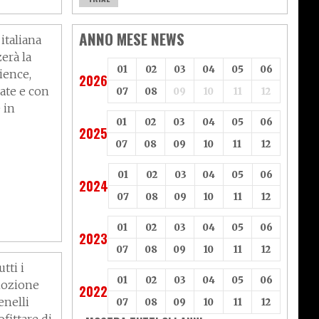
ience
ANNO MESE NEWS
italiana
erà la
01
02
03
04
05
06
ience,
2026
ate e con
07
08
09
10
11
12
 in
01
02
03
04
05
06
2025
07
08
09
10
11
12
01
02
03
04
05
06
2024
07
08
09
10
11
12
lida
01
02
03
04
05
06
2023
07
08
09
10
11
12
tti i
01
02
03
04
05
06
mozione
2022
enelli
07
08
09
10
11
12