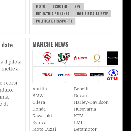
MOTO
SCOOTER
SPY
INDUSTRIA E FINANZA
NOTIZIE DALLA RETE
POLITICA E TRASPORTI
MARCHE NEWS
e date
 il pilota
a mette a
 i corsi
Aprilia
Benelli
nduro.
BMW
Ducati
amma,
Gilera
Harley-Davidson
o di
Honda
Husqvarna
Kawasaki
KTM
Kymco
LML
Moto Guzzi
Betamotor