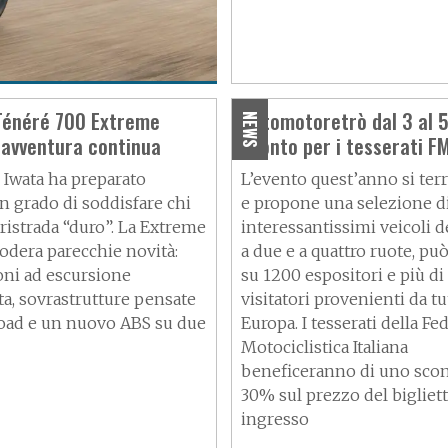
lore
énéré 700 Extreme
Automotoretrò dal 3 al 
NEWS
l’avventura continua
sconto per i tesserati FM
nativa
i Iwata ha preparato
L’evento quest’anno si ter
n grado di soddisfare chi
e propone una selezione d
ristrada “duro”. La Extreme
interessantissimi veicoli d
fodera parecchie novità:
a due e a quattro ruote, pu
ni ad escursione
su 1200 espositori e più di
a, sovrastrutture pensate
visitatori provenienti da tu
 road e un nuovo ABS su due
Europa. I tesserati della F
Motociclistica Italiana
beneficeranno di uno scon
30% sul prezzo del bigliett
ingresso