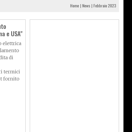
Home
News
Febbraio 2023
uto
ina e USA"
 elettrica
arlamento
ita di
i termici
t fornito