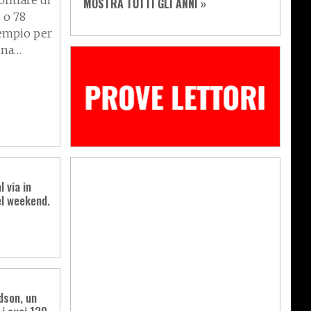
fittare di
MOSTRA TUTTI GLI ANNI »
 o 78
sempio per
ona…
 via in
el weekend.
dson, un