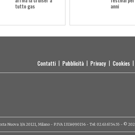
arriva la cruiser a
festival per
tutto gas
anni
Contatti
Pubblicità
Privacy
Cookies
orta Nuova 3/A 20121, Milano - P.IVA 13114990156 - Tel: 02.63.67.54.55 - © 2026 - 