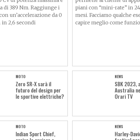
15 CV di potenza massima e
permette al cliente di appro
a di 389 Nm. Raggiunge i
piani con “mini-rate” in 24
con un’accelerazione da 0
mesi. Facciamo qualche e
 in 2,6 secondi
capire meglio come funzi
MOTO
NEWS
Zero SR-X sarà il
SBK 2023, al
futuro del design per
Australia n
le sportive elettriche?
Orari TV
MOTO
NEWS
Indian Sport Chief,
Harley-Davi