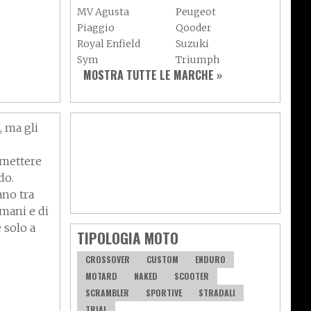
MV Agusta
Peugeot
Piaggio
Qooder
Royal Enfield
Suzuki
Sym
Triumph
MOSTRA TUTTE LE MARCHE »
catelli
Vespa
Yamaha
Adiva
Adly
Aeon
Aspes
Axy
Baotian
, ma gli
 mettere
do.
ano tra
umani e di
e solo a
TIPOLOGIA MOTO
CROSSOVER
CUSTOM
ENDURO
MOTARD
NAKED
SCOOTER
SCRAMBLER
SPORTIVE
STRADALI
on le
TRIAL