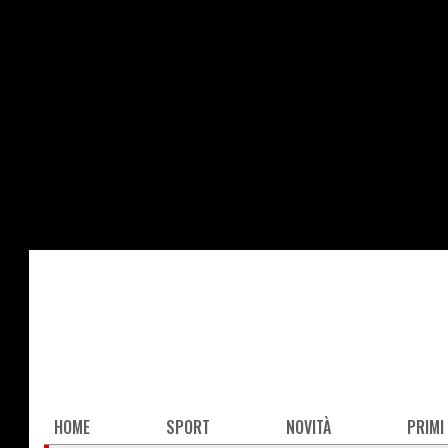
Salta
al
contenuto
principale
Main
HOME
SPORT
NOVITÀ
PRIMI
navigation