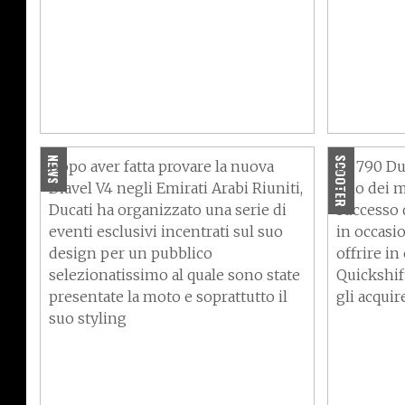
“Diavel V4 Design Nights”
KTM 790 
all’insegna dello styling Ducati
cambio e
NEWS
SCOOTER
Dopo aver fatta provare la nuova
La 790 Du
Diavel V4 negli Emirati Arabi Riuniti,
uno dei m
Ducati ha organizzato una serie di
successo d
eventi esclusivi incentrati sul suo
in occasio
design per un pubblico
offrire i
selezionatissimo al quale sono state
Quickshift
presentate la moto e soprattutto il
gli acquir
suo styling
Parigi "green": addio ai
Pedrosa: 