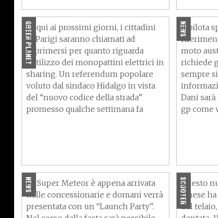
monopattini in sharing?
tester no
GREEN PLANET
NEWS
Di qui ai prossimi giorni, i cittadini
Il pilota 
di Parigi saranno chiamati ad
riferimen
esprimersi per quanto riguarda
moto aust
l’utilizzo dei monopattini elettrici in
richiede 
sharing. Un referendum popolare
sempre si
voluto dal sindaco Hidalgo in vista
informazi
del “nuovo codice della strada”
Dani sarà
promesso qualche settimana fa
gp come w
Questo sabato provate la Royal
Bicose R
Enfield Super Meteor 650
km con un
NEWS
SCOOTER
La Super Meteor è appena arrivata
Questo nu
nelle concessionarie e domani verrà
cinese ha 
presentata con un “Launch Party”.
del telaio