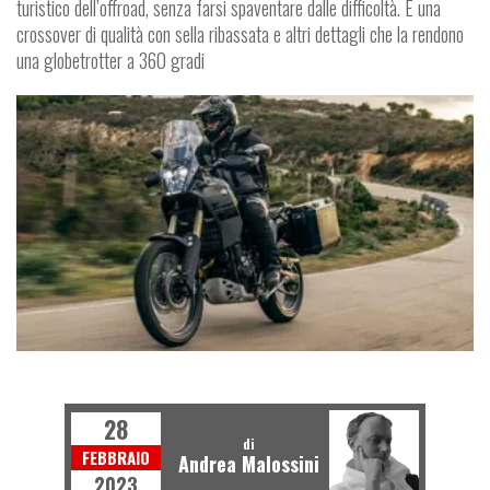
turistico dell’offroad, senza farsi spaventare dalle difficoltà. È una
crossover di qualità con sella ribassata e altri dettagli che la rendono
una globetrotter a 360 gradi
MOTO
28
di
FEBBRAIO
Andrea Malossini
2023