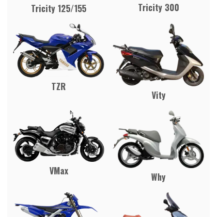
Tricity 300
Tricity 125/155
TZR
Vity
VMax
Why