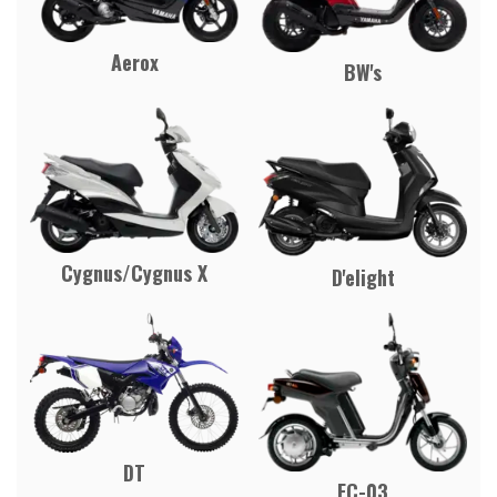
Aerox
BW's
Cygnus/Cygnus X
D'elight
DT
EC-03