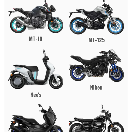
MT-10
MT-125
Niken
Neo's