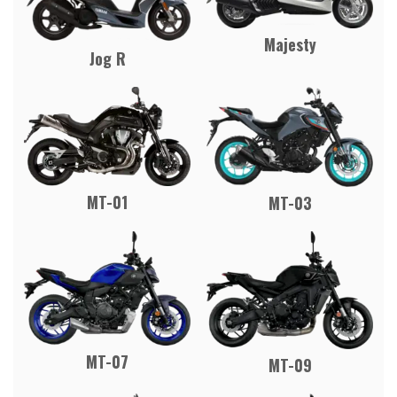
Majesty
Jog R
MT-01
MT-03
MT-07
MT-09