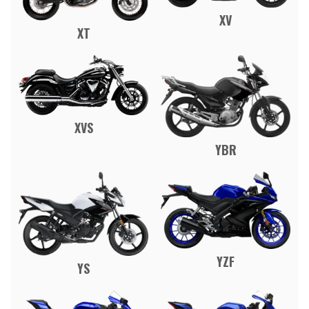
XV
XT
XVS
YBR
YZF
YS