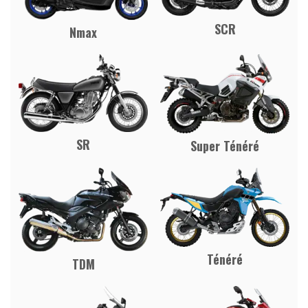
SCR
Nmax
SR
Super Ténéré
Ténéré
TDM