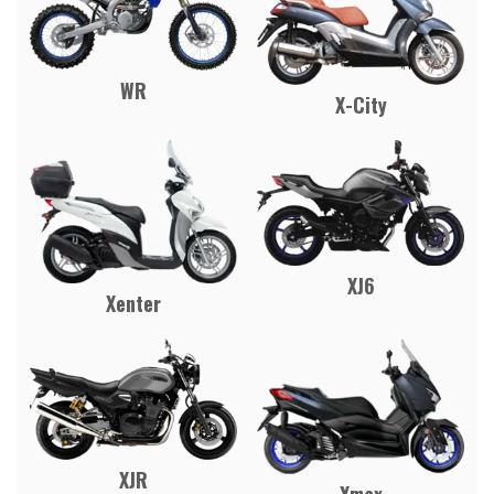
WR
X-City
XJ6
Xenter
XJR