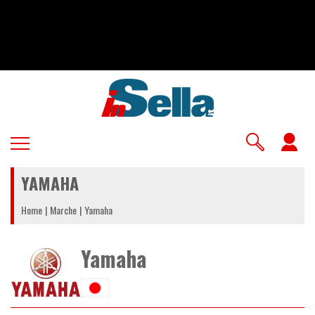
Salta
al
contenuto
principale
U
a
YAMAHA
m
Home
Marche
Yamaha
Yamaha