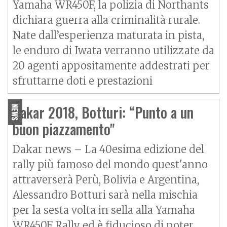
Yamaha WR450F, la polizia di Northants
dichiara guerra alla criminalità rurale.
Nate dall’esperienza maturata in pista,
le enduro di Iwata verranno utilizzate da
20 agenti appositamente addestrati per
sfruttarne doti e prestazioni
Dakar 2018, Botturi: “Punto a un
NEWS
buon piazzamento"
Dakar news – La 40esima edizione del
rally più famoso del mondo quest'anno
attraverserà Perù, Bolivia e Argentina,
Alessandro Botturi sarà nella mischia
per la sesta volta in sella alla Yamaha
WR450F Rally ed è fiducioso di poter