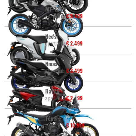
MT-125
a partire da
€ 5.499
Neo's
a partire da
€ 2.499
Nmax
a partire da
€ 3.499
RayZR
a partire da
€ 2.499
Ténéré
a partire da
€ 10.999