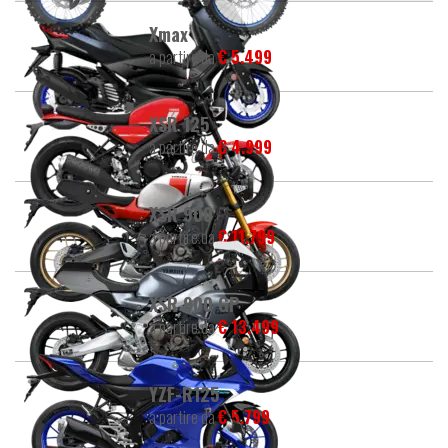
Xmax
a partire da
€ 5.499
XSR 125
a partire da
€ 4.999
XSR 900
a partire da
€ 11.799
XSR 900 GP
a partire da
€ 13.499
YZF-R125
a partire da
€ 5.799