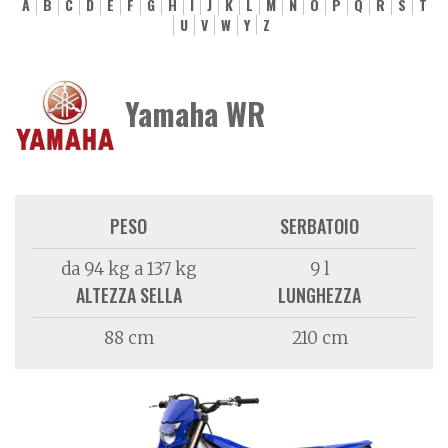
A
B
C
D
E
F
G
H
I
J
K
L
M
N
O
P
Q
R
S
T
U
V
W
Y
Z
Yamaha WR
PESO
SERBATOIO
da 94 kg a 137 kg
9 l
ALTEZZA SELLA
LUNGHEZZA
88 cm
210 cm