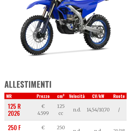
ALLESTIMENTI
3
WR
Prezzo
cm
Velocità
CV/kW
Ruote
125 R
€
125
n.d.
14,54/10,70
/
2026
4.599
cc
250 F
€
250
n.d.
n.d.
21/18