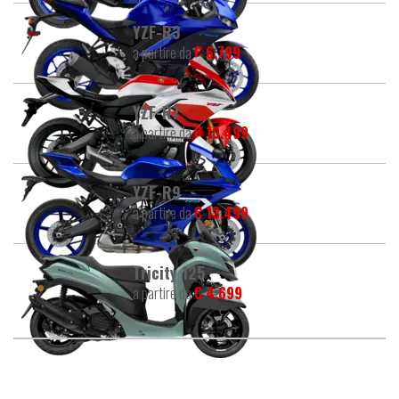
YZF-R3
a partire da
€ 6.799
YZF-R7
a partire da
€ 10.499
YZF-R9
a partire da
€ 13.499
Tricity 125
a partire da
€ 4.699