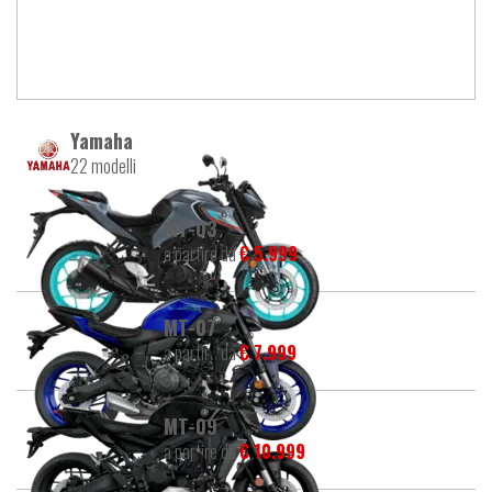
Yamaha
22 modelli
MT-03
a partire da
€ 5.999
MT-07
a partire da
€ 7.999
MT-09
a partire da
€ 10.999