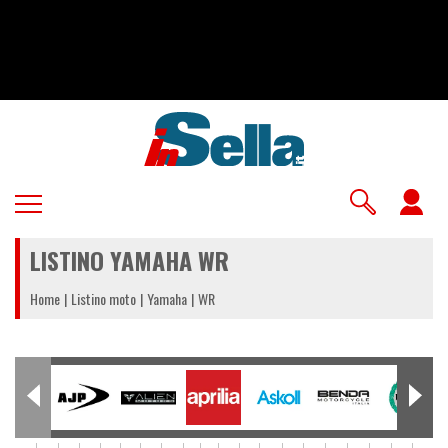
Salta
al
contenuto
principale
U
a
LISTINO YAMAHA WR
m
Home
Listino moto
Yamaha
WR