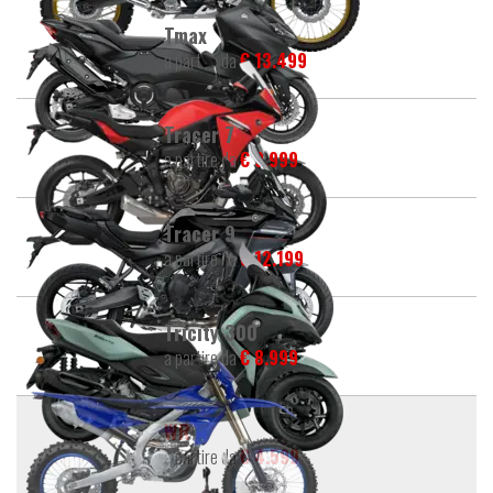
Tmax
a partire da
€ 13.499
Tracer 7
a partire da
€ 9.999
Tracer 9
a partire da
€ 12.199
Tricity 300
a partire da
€ 8.999
WR
a partire da
€ 4.599