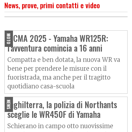
News, prove, primi contatti e video
O
P
R
I
M
O
C
O
N
T
A
T
T
Prova Yamaha WR 125:
avventure per ragazzi
EICMA 2025 - Yamaha WR125R:
MOTO
l'avventura comincia a 16 anni
Compatta e ben dotata, la nuova WR va
bene per prendere le misure con il
fuoristrada, ma anche per il tragitto
quotidiano casa-scuola
Inghilterra, la polizia di Northants
NEWS
sceglie le WR450F di Yamaha
Schierano in campo otto nuovissime