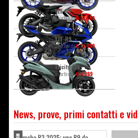
YZF-R7
a partire da
€ 10.499
YZF-R9
a partire da
€ 13.499
Tricity 125
a partire da
€ 4.699
News, prove, primi contatti e vi
Yamaha R3 2025: una R9 da