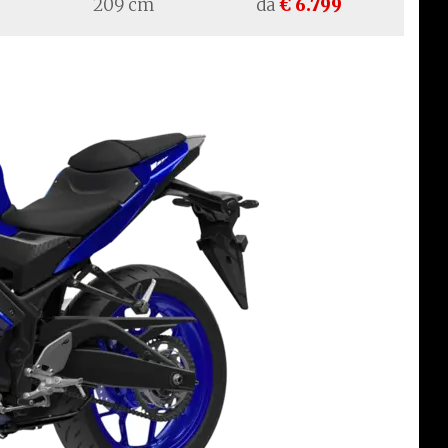
209 cm
da
€ 6.799