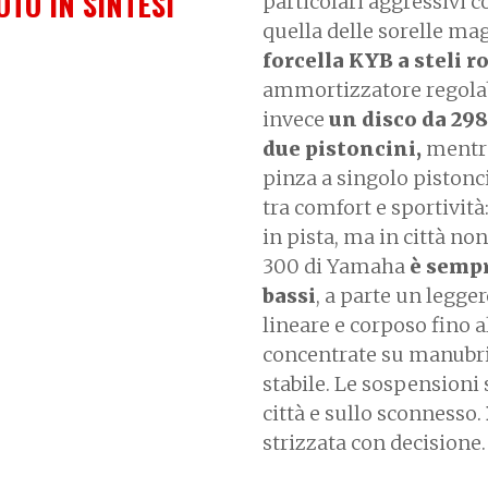
OTO IN SINTESI
particolari aggressivi c
quella delle sorelle mag
forcella KYB a steli 
ammortizzatore regolabi
invece
un disco da 298
due pistoncini,
mentre
pinza a singolo piston
tra comfort e sportività
in pista, ma in città non
300 di Yamaha
è sempr
bassi
, a parte un legger
lineare e corposo fino a
concentrate su manubrio
stabile. Le sospensioni
città e sullo sconnesso.
strizzata con decisione.