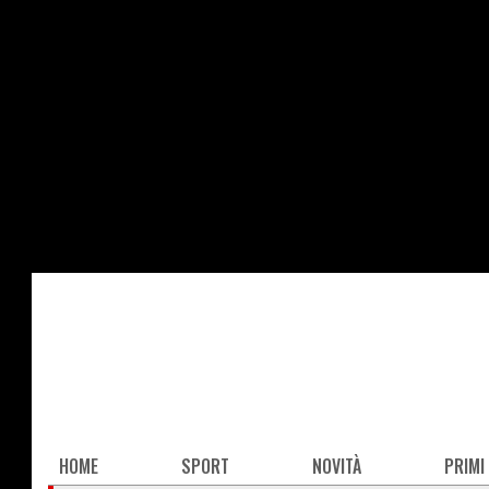
Salta
al
contenuto
principale
Main
HOME
SPORT
NOVITÀ
PRIMI
navigation