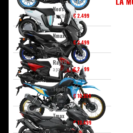
LA M
Neo's
a partire da
€ 2.499
Nmax
a partire da
€ 3.499
RayZR
a partire da
€ 2.499
Ténéré
a partire da
€ 10.999
Tmax
a partire da
€ 13.499