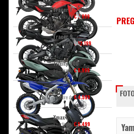
Tracer 7
a partire da
€ 9.999
PREG
Tracer 9
a partire da
€ 12.199
Tricity 300
a partire da
€ 8.999
WR
FOTO
a partire da
€ 4.599
Xmax
a partire da
€ 5.499
Yam