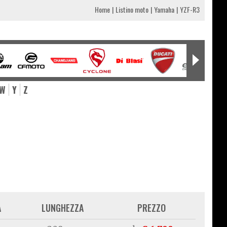
Home
Listino moto
Yamaha
YZF-R3
W
Y
Z
A
LUNGHEZZA
PREZZO