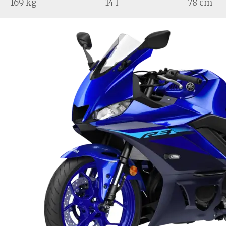
169 kg
14 l
78 cm