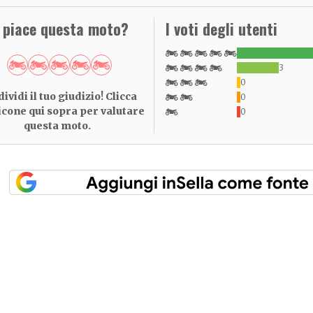
i piace questa moto?
I voti degli utenti
3
0
ividi il tuo giudizio! Clicca
0
 icone qui sopra per valutare
0
questa moto.