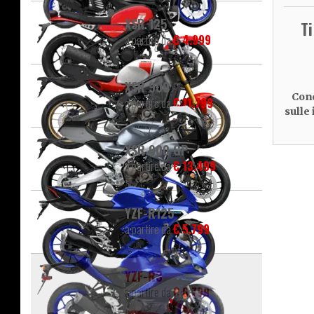
XSR 125
T
a partire da
€ 4.999
XSR 900
Cond
a partire da
€ 11.799
sulle
XSR 900 GP
a partire da
€ 13.499
YZF-R125
a partire da
€ 5.799
YZF-R3
a partire da
€ 6.799