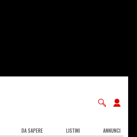
User
accou
men
DA SAPERE
LISTINI
ANNUNCI