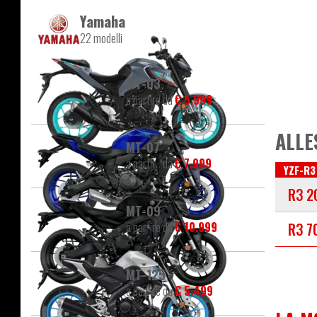
Yamaha
22 modelli
MT-03
a partire da
€ 5.999
ALLE
MT-07
a partire da
€ 7.999
YZF-R3
R3 2
MT-09
a partire da
€ 10.999
R3 7
MT-125
a partire da
€ 5.499