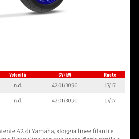
Velocità
CV/kW
Ruote
n.d.
42,01/30,90
17/17
n.d.
42,01/30,90
17/17
atente A2 di Yamaha, sfoggia linee filanti e