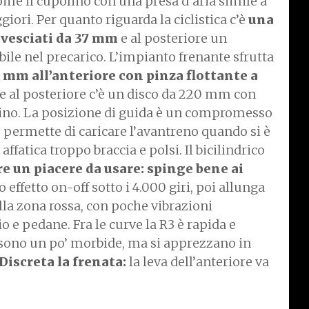
ome il cupolino con una presa d’aria simile a
giori. Per quanto riguarda la ciclistica c’è
una
rovesciati da 37 mm
e al posteriore un
le nel precarico. L’impianto frenante sfrutta
 mm all’anteriore con pinza flottante a
 al posteriore c’è un disco da 220 mm con
cino. La posizione di guida è un compromesso
: permette di caricare l’avantreno quando si è
 affatica troppo braccia e polsi. Il bicilindrico
e un piacere da usare: spinge bene ai
o effetto on-off sotto i 4.000 giri, poi allunga
lla zona rossa, con poche vibrazioni
 e pedane. Fra le curve la R3 è rapida e
 sono un po’ morbide, ma si apprezzano in
Discreta la frenata:
la leva dell’anteriore va