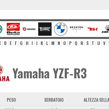
C
D
E
F
G
H
I
J
K
L
M
N
O
P
Q
R
S
T
U
V
Yamaha YZF-R3
PESO
SERBATOIO
ALTEZZA SELL