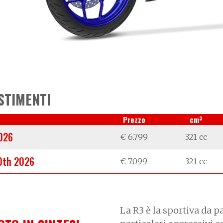
STIMENTI
3
Prezzo
cm
026
€ 6.799
321 cc
0th 2026
€ 7.099
321 cc
La R3 è la sportiva da p