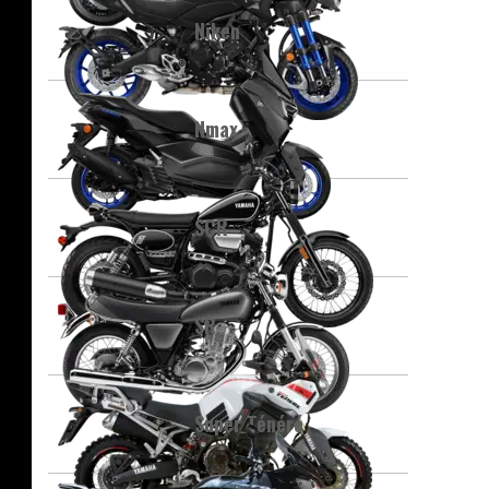
Niken
Nmax
SCR
SR
Super Ténéré