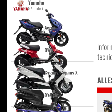
Yamaha
57 modelli
Aerox
Infor
BW's
tecni
Cygnus/Cygnus X
ALLE
D'elight