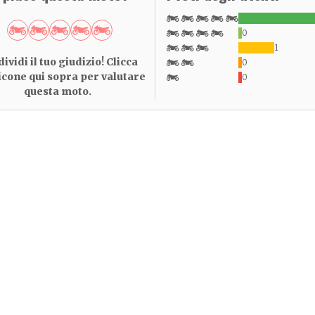
0
1
ividi il tuo giudizio! Clicca
0
 icone qui sopra per valutare
0
questa moto.