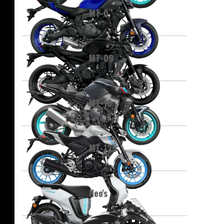
MT-07
MT-09
MT-10
MT-125
Neo's