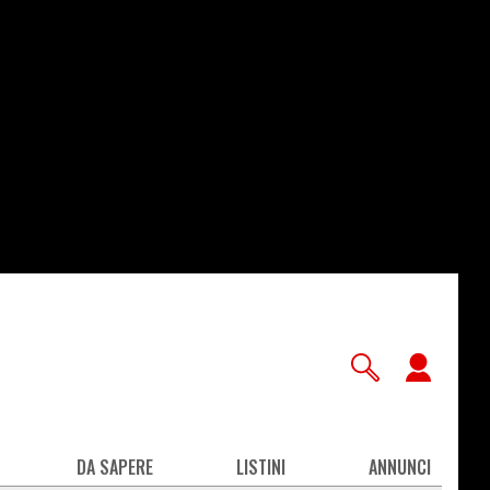
User
accou
men
DA SAPERE
LISTINI
ANNUNCI