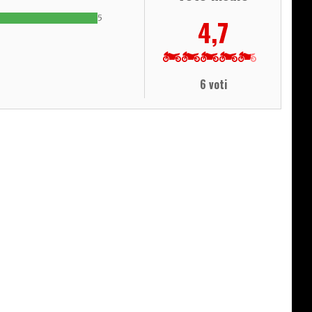
5
4,7
6 voti