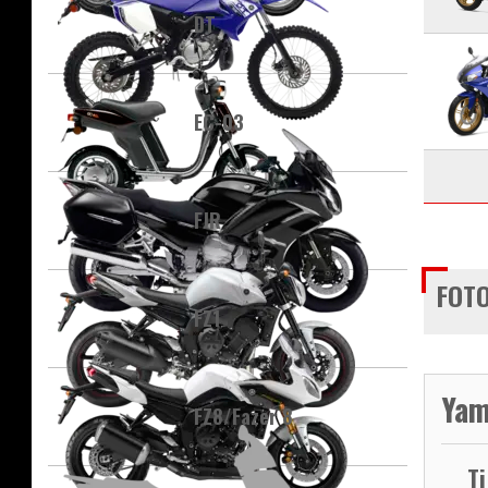
DT
EC-03
FJR
FOTO
FZ1
Yam
FZ8/Fazer 8
T