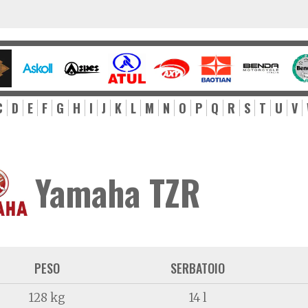
C
D
E
F
G
H
I
J
K
L
M
N
O
P
Q
R
S
T
U
V
Yamaha TZR
PESO
SERBATOIO
128 kg
14 l