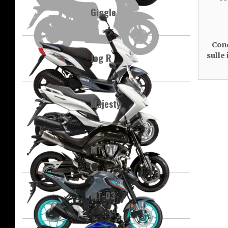
Giggle
Cond
sulle
Jog R
Majesty
MT-01
MT-03