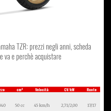
Yamaha TZR: prezzi negli anni, scheda
me va e perchè acquistare
3
zzo
cm
Velocità
CV/kW
Ruote
.340
50 cc
45 km/h
2,71/2,00
17/17