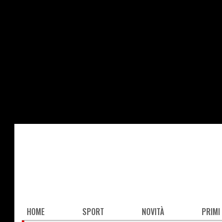
Salta
al
contenuto
principale
Main
HOME
SPORT
NOVITÀ
PRIMI
navigation