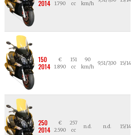
2014
1.790
cc
km/h
150
€
151
90
9,51/7,00
15/14
2014
1.890
cc
km/h
250
€
257
n.d.
n.d.
15/14
2014
2.590
cc