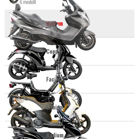
6 modelli
Barium
Copper
Facile
Lithium
Radium