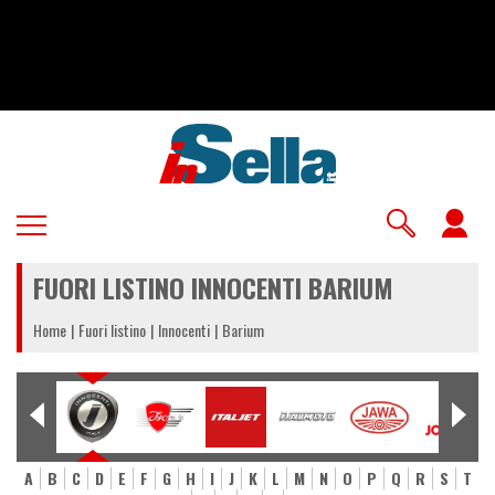
Salta
al
contenuto
principale
U
a
FUORI LISTINO INNOCENTI BARIUM
m
Home
Fuori listino
Innocenti
Barium
A
B
C
D
E
F
G
H
I
J
K
L
M
N
O
P
Q
R
S
T