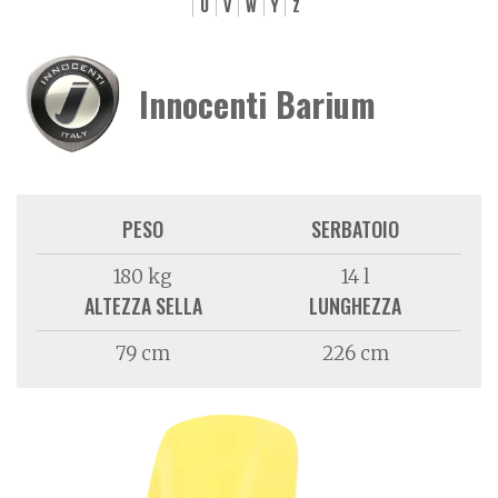
U
V
W
Y
Z
Innocenti Barium
PESO
SERBATOIO
180 kg
14 l
ALTEZZA SELLA
LUNGHEZZA
79 cm
226 cm