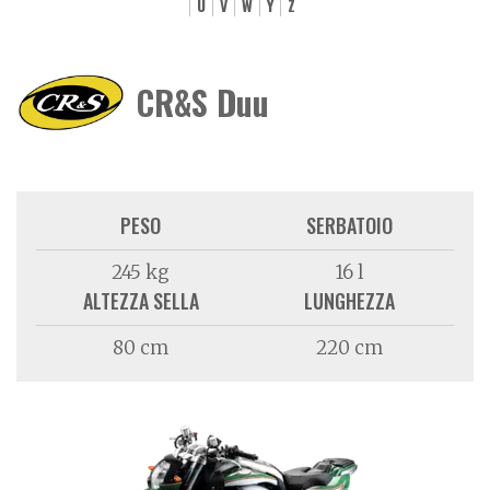
U
V
W
Y
Z
CR&S Duu
PESO
SERBATOIO
245 kg
16 l
ALTEZZA SELLA
LUNGHEZZA
80 cm
220 cm