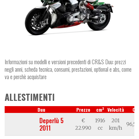
Informazioni su modelli e versioni precedenti di CR&S Duu: prezzi
negli anni, scheda tecnica, consumi, prestazioni, optional e abs, come
va e perchè acquistare
ALLESTIMENTI
3
Duu
Prezzo
cm
Velocità
CV
Deperlù 5
€
1916
201
96,53
2011
22.990
cc
km/h