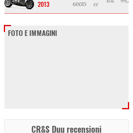
n.d.
99,25
2013
60.015
cc
FOTO E IMMAGINI
CR&S Duu recensioni