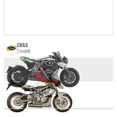
CR&S
2 modelli
Duu
Vun