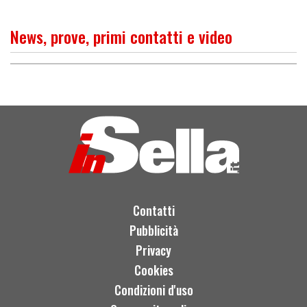
News, prove, primi contatti e video
O
P
R
I
M
O
C
O
N
T
A
T
T
Supernaked alla milanese
Contatti
Pubblicità
Privacy
Cookies
Condizioni d'uso