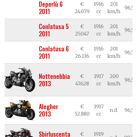
Deperlù 6
€
1916
201
96,53
2011
24.079
cc
km/h
Conlatusa 5
€
1916
201
96,53
2011
25.047
cc
km/h
Conlatusa 6
€
1916
201
96,53
2011
26.136
cc
km/h
Nottenebbia
€
1917
200
96,53
2013
47.628
cc
km/h
Alegher
€
1917
n.d.
96,53
2013
52.880
cc
Sbirluscenta
€
1919