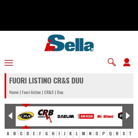
Salta
al
contenuto
principale
U
a
FUORI LISTINO CR&S DUU
m
Home
Fuori listino
CR&S
Duu
A
B
C
D
E
F
G
H
I
J
K
L
M
N
O
P
Q
R
S
T