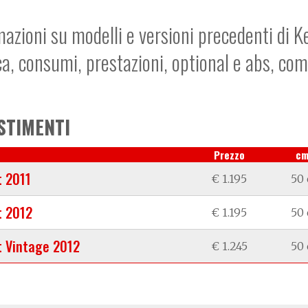
mazioni su modelli e versioni precedenti di K
ca, consumi, prestazioni, optional e abs, co
STIMENTI
Prezzo
c
t 2011
€ 1.195
50 
t 2012
€ 1.195
50 
t Vintage 2012
€ 1.245
50 