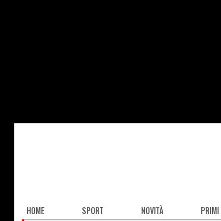
Salta
al
contenuto
principale
Main
HOME
SPORT
NOVITÀ
PRIMI
navigation