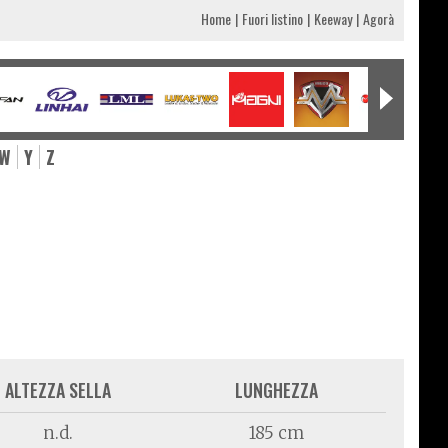
Home
Fuori listino
Keeway
Agorà
W
Y
Z
ALTEZZA SELLA
LUNGHEZZA
n.d.
185 cm