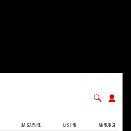
User
accou
men
DA SAPERE
LISTINI
ANNUNCI