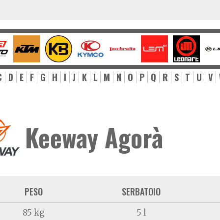
C
D
E
F
G
H
I
J
K
L
M
N
O
P
Q
R
S
T
U
V
Keeway Agorà
PESO
SERBATOIO
85 kg
5 l