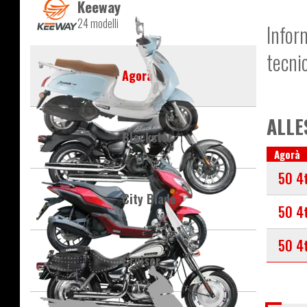
Keeway
24 modelli
Infor
tecni
Agorà
ALLE
Blackster
Agorà
50 4
City Blade
50 4
50 4
Cruiser