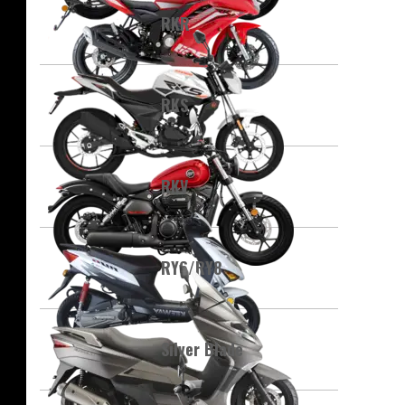
RKR
RKS
RKV
RY6/RY8
Silver Blade