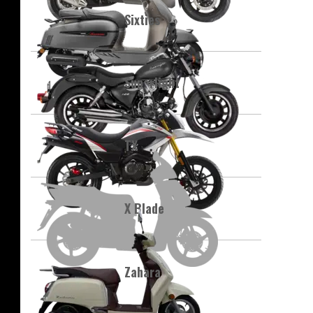
Sixties
Superlight
TX
X Blade
Zahara