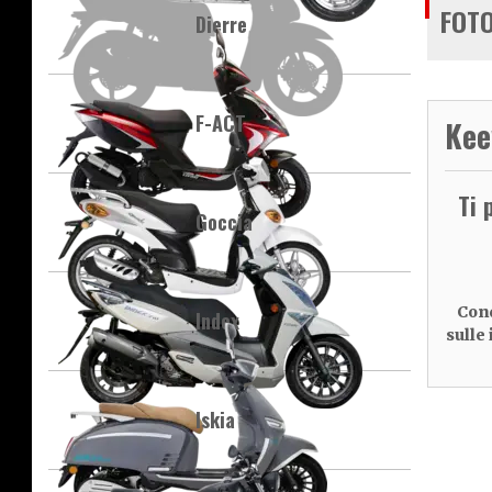
FOTO
Dierre
F-ACT
Kee
Ti 
Goccia
Cond
Index
sulle
Iskia