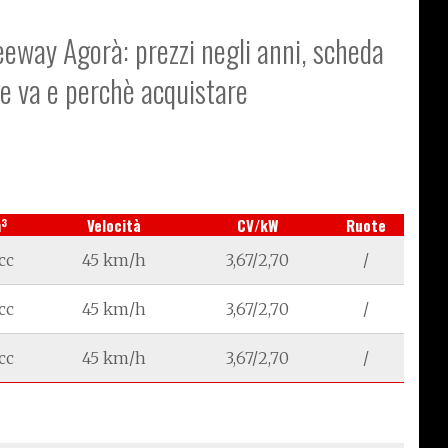
eeway Agorà: prezzi negli anni, scheda
me va e perchè acquistare
3
m
Velocità
CV/kW
Ruote
cc
45 km/h
3,67/2,70
/
cc
45 km/h
3,67/2,70
/
cc
45 km/h
3,67/2,70
/