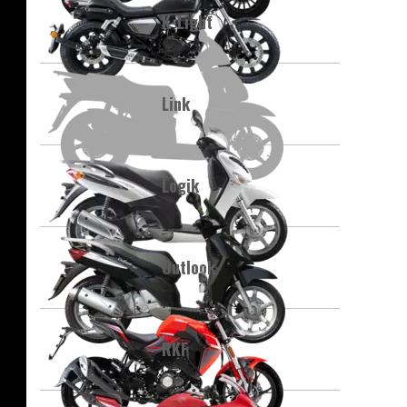
K-Light
Link
Logik
Outlook
RKF