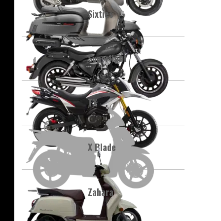
Sixties
Superlight
TX
X Blade
Zahara