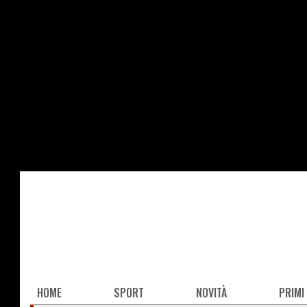
Salta
al
contenuto
principale
Main
HOME
SPORT
NOVITÀ
PRIMI
navigation