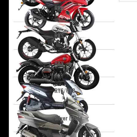
RKR
RKS
RKV
RY6/RY8
Silver Blade