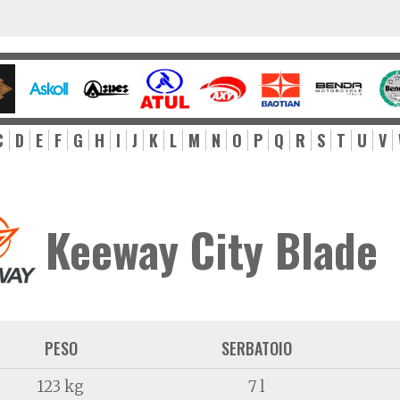
C
D
E
F
G
H
I
J
K
L
M
N
O
P
Q
R
S
T
U
V
Keeway City Blade
PESO
SERBATOIO
123 kg
7 l