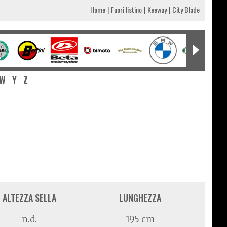
Home
Fuori listino
Keeway
City Blade
W
Y
Z
ALTEZZA SELLA
LUNGHEZZA
n.d.
195 cm