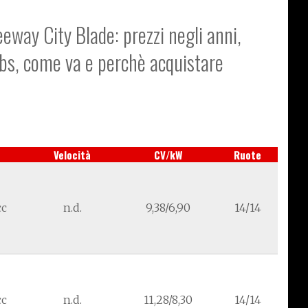
eeway City Blade: prezzi negli anni,
abs, come va e perchè acquistare
Velocità
CV/kW
Ruote
cc
n.d.
9,38/6,90
14/14
cc
n.d.
11,28/8,30
14/14