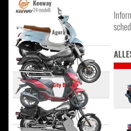
Keeway
24 modelli
Infor
sched
Agorà
ALLE
Blackster
City Blade
Cruiser