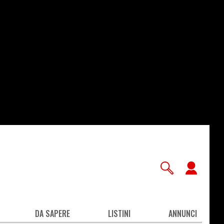
User
accou
men
DA SAPERE
LISTINI
ANNUNCI