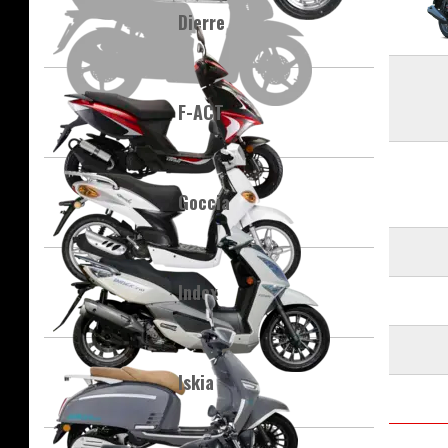
Dierre
F-ACT
Goccia
Index
Iskia