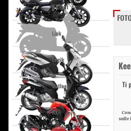
K-Light
FOTO
Link
Logik
Kee
Ti 
Outlook
RKF
Cond
sulle