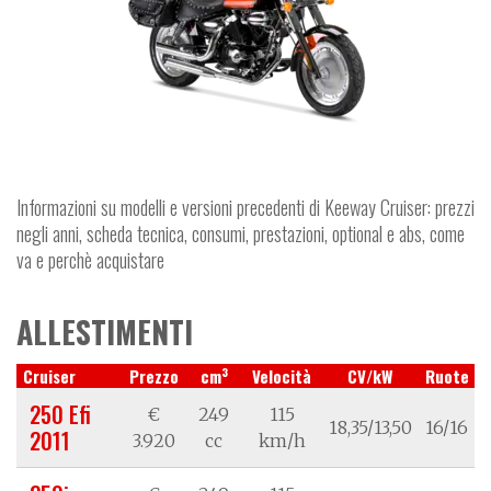
Informazioni su modelli e versioni precedenti di Keeway Cruiser: prezzi
negli anni, scheda tecnica, consumi, prestazioni, optional e abs, come
va e perchè acquistare
ALLESTIMENTI
3
Cruiser
Prezzo
cm
Velocità
CV/kW
Ruote
250 Efi
€
249
115
18,35/13,50
16/16
2011
3.920
cc
km/h