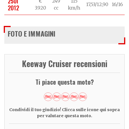
250i
€
249
115
17,53/12,90
16/16
2012
3.920
cc
km/h
FOTO E IMMAGINI
Keeway Cruiser recensioni
Ti piace questa moto?
Condividi il tuo giudizio! Clicca sulle icone qui sopra
per valutare questa moto.