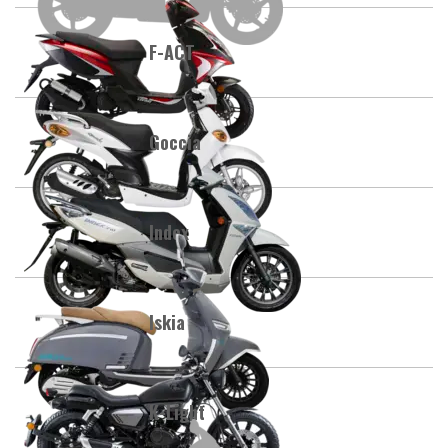
F-ACT
Goccia
Index
Iskia
K-Light