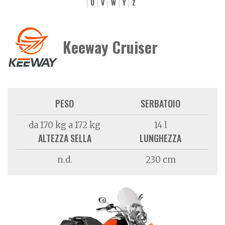
U
V
W
Y
Z
Keeway Cruiser
PESO
SERBATOIO
da 170 kg a 172 kg
14 l
ALTEZZA SELLA
LUNGHEZZA
n.d.
230 cm