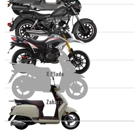
Superlight
TX
X Blade
Zahara