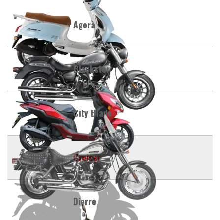
Agorà
Blackster
City Blade
Cruiser
Dierre