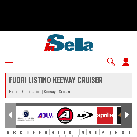
Salta
al
contenuto
principale
U
a
FUORI LISTINO KEEWAY CRUISER
m
Home
Fuori listino
Keeway
Cruiser
A
B
C
D
E
F
G
H
I
J
K
L
M
N
O
P
Q
R
S
T