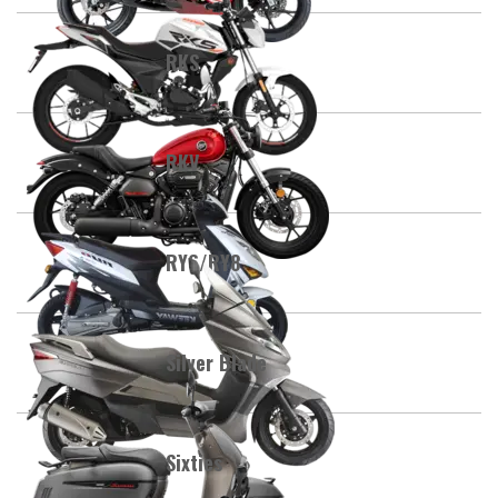
RKS
RKV
RY6/RY8
Silver Blade
Sixties