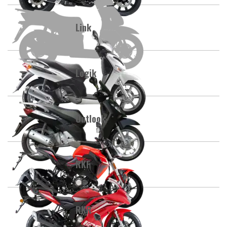
Link
Logik
Outlook
RKF
RKR