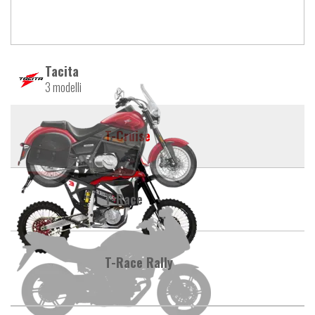
Tacita
3 modelli
T-Cruise
T-Race
T-Race Rally