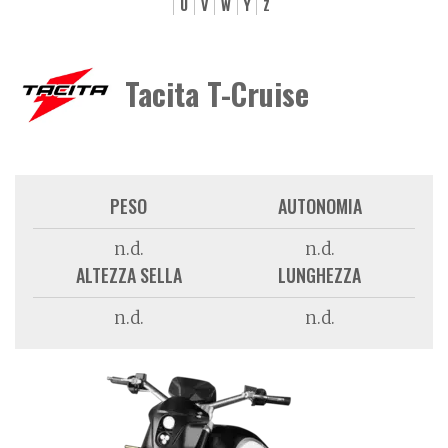
U
V
W
Y
Z
Tacita T-Cruise
PESO
AUTONOMIA
n.d.
n.d.
ALTEZZA SELLA
LUNGHEZZA
n.d.
n.d.