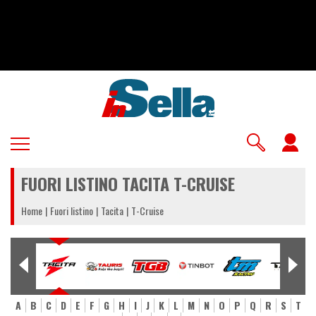
Salta
al
contenuto
principale
U
a
FUORI LISTINO TACITA T-CRUISE
m
Home
Fuori listino
Tacita
T-Cruise
A
B
C
D
E
F
G
H
I
J
K
L
M
N
O
P
Q
R
S
T