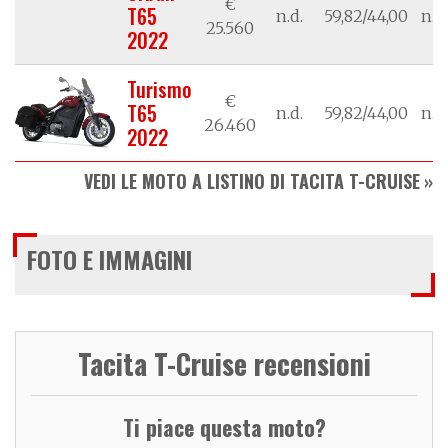
€
T65
n.d.
59,82/44,00
n.d.
25.560
2022
Turismo
€
T65
n.d.
59,82/44,00
n.d.
26.460
2022
VEDI LE MOTO A LISTINO DI TACITA T-CRUISE
FOTO E IMMAGINI
Tacita T-Cruise recensioni
Ti piace questa moto?