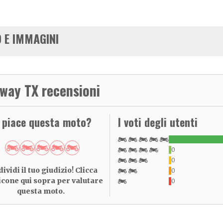
 E IMMAGINI
way TX recensioni
i piace questa moto?
I voti degli utenti
0
0
ividi il tuo giudizio! Clicca
0
 icone qui sopra per valutare
0
questa moto.