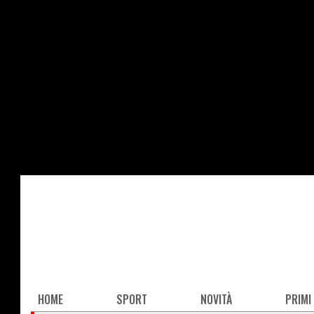
Salta
al
contenuto
principale
Main
HOME
SPORT
NOVITÀ
PRIMI
navigation