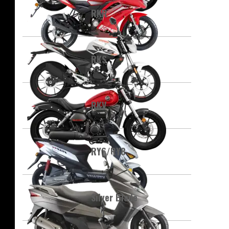
RKR
RKS
RKV
RY6/RY8
Silver Blade