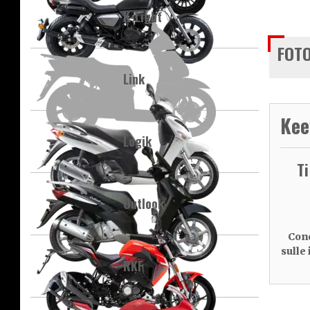
K-Light
FOTO
Link
Kee
Logik
T
Outlook
Cond
sulle
RKF