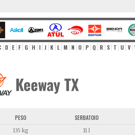
C
D
E
F
G
H
I
J
K
L
M
N
O
P
Q
R
S
T
U
V
Keeway TX
PESO
SERBATOIO
135 kg
11 l