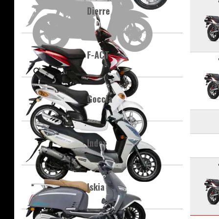
Dierre
F-ACT
Goccia
Index
Iskia