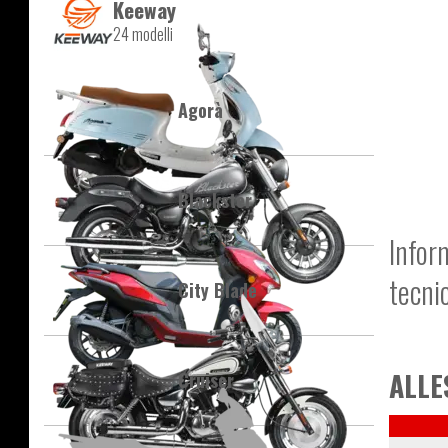
Keeway
24 modelli
Agorà
Blackster
Infor
tecni
City Blade
ALLE
Cruiser