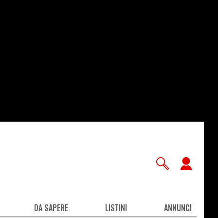
User
accou
men
DA SAPERE
LISTINI
ANNUNCI