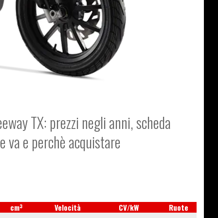
eeway TX: prezzi negli anni, scheda
me va e perchè acquistare
3
cm
Velocità
CV/kW
Ruote