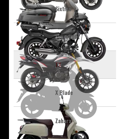
Sixties
Superlight
TX
X Blade
Zahara