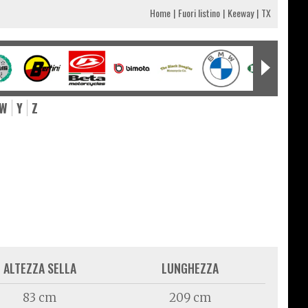
Home
Fuori listino
Keeway
TX
W
Y
Z
ALTEZZA SELLA
LUNGHEZZA
83 cm
209 cm