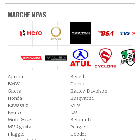
MARCHE NEWS
Aprilia
Benelli
BMW
Ducati
Gilera
Harley-Davidson
Honda
Husqvarna
Kawasaki
KTM
Kymco
LML
Moto Guzzi
Betamotor
MV Agusta
Peugeot
Piaggio
Qooder