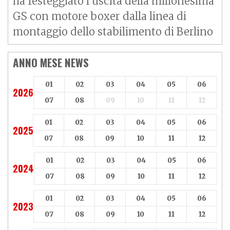
ha festeggiato l’uscita della milionesima
GS con motore boxer dalla linea di
montaggio dello stabilimento di Berlino
ANNO MESE NEWS
01
02
03
04
05
06
2026
07
08
09
10
11
12
01
02
03
04
05
06
2025
07
08
09
10
11
12
01
02
03
04
05
06
2024
07
08
09
10
11
12
01
02
03
04
05
06
2023
07
08
09
10
11
12