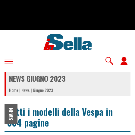
Salta
al
contenuto
principale
U
a
NEWS GIUGNO 2023
m
Home
News
Giugno 2023
Tutti i modelli della Vespa in
NEWS
304 pagine