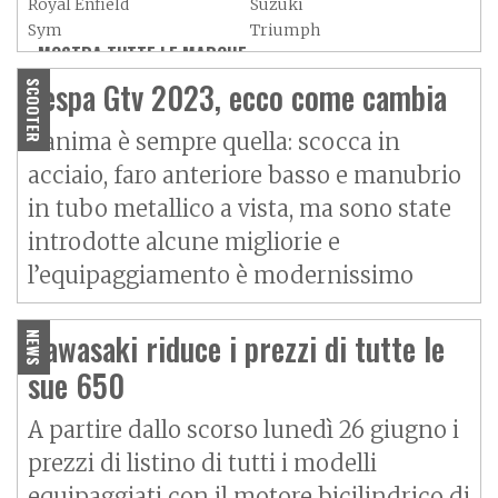
Royal Enfield
Suzuki
Sym
Triumph
MOSTRA TUTTE LE MARCHE »
Vespa
Yamaha
Adiva
Adly
Vespa Gtv 2023, ecco come cambia
SCOOTER
Aeon
Aspes
Axy
Baotian
L’anima è sempre quella: scocca in
acciaio, faro anteriore basso e manubrio
in tubo metallico a vista, ma sono state
introdotte alcune migliorie e
l’equipaggiamento è modernissimo
Kawasaki riduce i prezzi di tutte le
NEWS
sue 650
A partire dallo scorso lunedì 26 giugno i
prezzi di listino di tutti i modelli
equipaggiati con il motore bicilindrico di