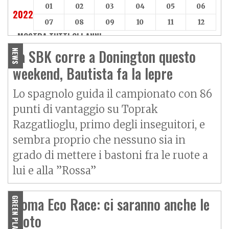
01
02
03
04
05
06
2022
07
08
09
10
11
12
MOSTRA TUTTI GLI ANNI »
La SBK corre a Donington questo
NEWS
weekend, Bautista fa la lepre
Lo spagnolo guida il campionato con 86
punti di vantaggio su Toprak
Razgatlioglu, primo degli inseguitori, e
sembra proprio che nessuno sia in
grado di mettere i bastoni fra le ruote a
lui e alla ”Rossa”
Roma Eco Race: ci saranno anche le
GREEN PLANET
moto