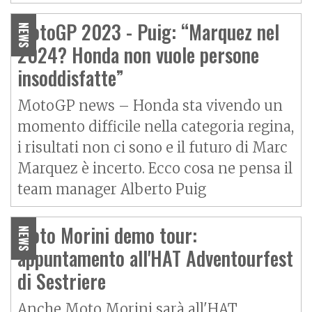
MotoGP 2023 - Puig: “Marquez nel
NEWS
2024? Honda non vuole persone
insoddisfatte”
MotoGP news – Honda sta vivendo un
momento difficile nella categoria regina,
i risultati non ci sono e il futuro di Marc
Marquez è incerto. Ecco cosa ne pensa il
team manager Alberto Puig
Moto Morini demo tour:
NEWS
appuntamento all'HAT Adventourfest
di Sestriere
Anche Moto Morini sarà all'HAT