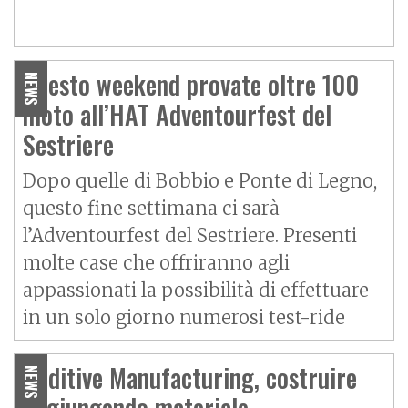
Questo weekend provate oltre 100
NEWS
moto all’HAT Adventourfest del
Sestriere
Dopo quelle di Bobbio e Ponte di Legno,
questo fine settimana ci sarà
l’Adventourfest del Sestriere. Presenti
molte case che offriranno agli
appassionati la possibilità di effettuare
in un solo giorno numerosi test-ride
Additive Manufacturing, costruire
NEWS
aggiungendo materiale