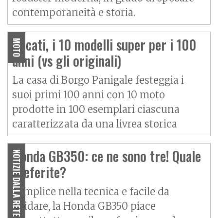
contemporaneità e storia.
Ducati, i 10 modelli super per i 100
MOTO
anni (vs gli originali)
La casa di Borgo Panigale festeggia i
suoi primi 100 anni con 10 moto
prodotte in 100 esemplari ciascuna
caratterizzata da una livrea storica
Honda GB350: ce ne sono tre! Quale
NOTIZIE DALLA RETE
preferite?
Semplice nella tecnica e facile da
guidare, la Honda GB350 piace