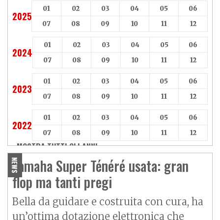
01
02
03
04
05
06
2025
07
08
09
10
11
12
01
02
03
04
05
06
2024
07
08
09
10
11
12
01
02
03
04
05
06
2023
07
08
09
10
11
12
01
02
03
04
05
06
2022
07
08
09
10
11
12
MOSTRA TUTTI GLI ANNI »
Yamaha Super Ténéré usata: gran
NEWS
flop ma tanti pregi
Bella da guidare e costruita con cura, ha
un’ottima dotazione elettronica che