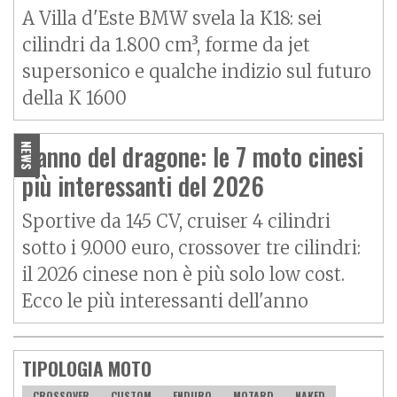
A Villa d'Este BMW svela la K18: sei
cilindri da 1.800 cm³, forme da jet
supersonico e qualche indizio sul futuro
della K 1600
L'anno del dragone: le 7 moto cinesi
NEWS
più interessanti del 2026
Sportive da 145 CV, cruiser 4 cilindri
sotto i 9.000 euro, crossover tre cilindri:
il 2026 cinese non è più solo low cost.
Ecco le più interessanti dell'anno
TIPOLOGIA MOTO
CROSSOVER
CUSTOM
ENDURO
MOTARD
NAKED