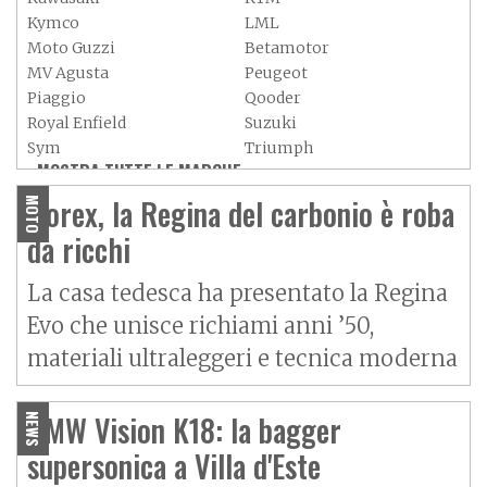
Kymco
LML
Moto Guzzi
Betamotor
MV Agusta
Peugeot
Piaggio
Qooder
Royal Enfield
Suzuki
Sym
Triumph
MOSTRA TUTTE LE MARCHE »
Vespa
Yamaha
Adiva
Adly
Horex, la Regina del carbonio è roba
MOTO
Aeon
Aspes
da ricchi
Axy
Baotian
La casa tedesca ha presentato la Regina
Evo che unisce richiami anni ’50,
materiali ultraleggeri e tecnica moderna
BMW Vision K18: la bagger
NEWS
supersonica a Villa d'Este