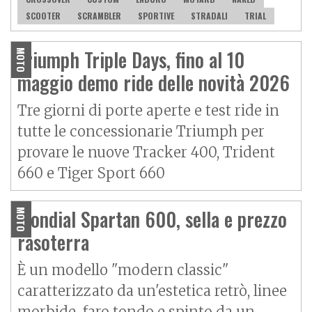
SCOOTER
SCRAMBLER
SPORTIVE
STRADALI
TRIAL
Triumph Triple Days, fino al 10
MOTO
maggio demo ride delle novità 2026
Tre giorni di porte aperte e test ride in
tutte le concessionarie Triumph per
provare le nuove Tracker 400, Trident
660 e Tiger Sport 660
Mondial Spartan 600, sella e prezzo
MOTO
rasoterra
È un modello "modern classic"
caratterizzato da un'estetica retrò, linee
morbide, faro tondo e spinto da un