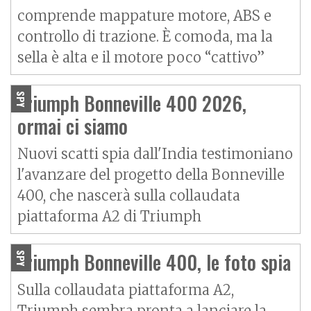
comprende mappature motore, ABS e
controllo di trazione. È comoda, ma la
sella è alta e il motore poco “cattivo”
Triumph Bonneville 400 2026,
SPY
ormai ci siamo
Nuovi scatti spia dall'India testimoniano
l'avanzare del progetto della Bonneville
400, che nascerà sulla collaudata
piattaforma A2 di Triumph
Triumph Bonneville 400, le foto spia
SPY
Sulla collaudata piattaforma A2,
Triumph sembra pronta a lanciare la