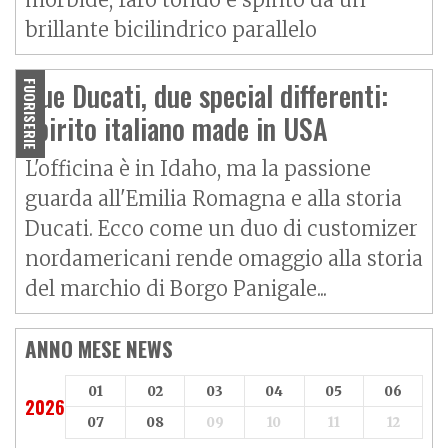
brillante bicilindrico parallelo
Due Ducati, due special differenti:
FUORISERIE
spirito italiano made in USA
L'officina è in Idaho, ma la passione
guarda all'Emilia Romagna e alla storia
Ducati. Ecco come un duo di customizer
nordamericani rende omaggio alla storia
del marchio di Borgo Panigale...
ANNO MESE NEWS
01
02
03
04
05
06
2026
07
08
09
10
11
12