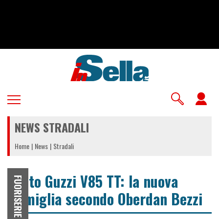
Salta
al
contenuto
principale
U
a
NEWS STRADALI
m
Home
News
Stradali
Moto Guzzi V85 TT: la nuova
FUORISERIE
famiglia secondo Oberdan Bezzi