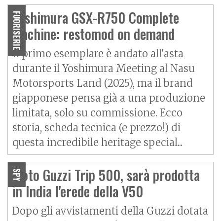
Yoshimura GSX-R750 Complete
FUORISERIE
Machine: restomod on demand
Il primo esemplare è andato all'asta
durante il Yoshimura Meeting al Nasu
Motorsports Land (2025), ma il brand
giapponese pensa già a una produzione
limitata, solo su commissione. Ecco
storia, scheda tecnica (e prezzo!) di
questa incredibile heritage special...
Moto Guzzi Trip 500, sarà prodotta
SPY
in India l'erede della V50
Dopo gli avvistamenti della Guzzi dotata