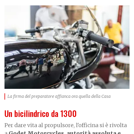
I
m
a
g
e
La firma del preparatore affianca ora quella della Casa
Un bicilindrico da 1300
Per dare vita al propulsore, l'officina si è rivolta
a
Godet Motorcycles,
autorità assoluta e