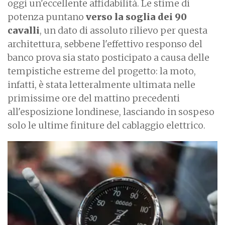
oggi un'eccellente affidabilità. Le stime di
potenza puntano
verso la soglia dei 90
cavalli
, un dato di assoluto rilievo per questa
architettura, sebbene l'effettivo responso del
banco prova sia stato posticipato a causa delle
tempistiche estreme del progetto: la moto,
infatti, è stata letteralmente ultimata nelle
primissime ore del mattino precedenti
all'esposizione londinese, lasciando in sospeso
solo le ultime finiture del cablaggio elettrico.
I
m
a
g
e