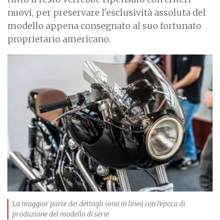
nuovi, per preservare l'esclusività assoluta del
modello appena consegnato al suo fortunato
proprietario americano.
I
m
a
g
e
La maggior parte dei dettagli sono in linea con l'epoca di
produzione del modello di serie