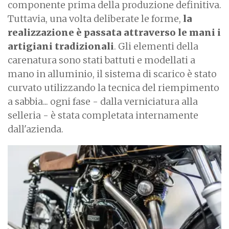
componente prima della produzione definitiva.
Tuttavia, una volta deliberate le forme,
la
realizzazione è passata attraverso le mani i
artigiani tradizionali
. Gli elementi della
carenatura sono stati battuti e modellati a
mano in alluminio, il sistema di scarico è stato
curvato utilizzando la tecnica del riempimento
a sabbia... ogni fase - dalla verniciatura alla
selleria - è stata completata internamente
dall'azienda.
I
m
a
g
e