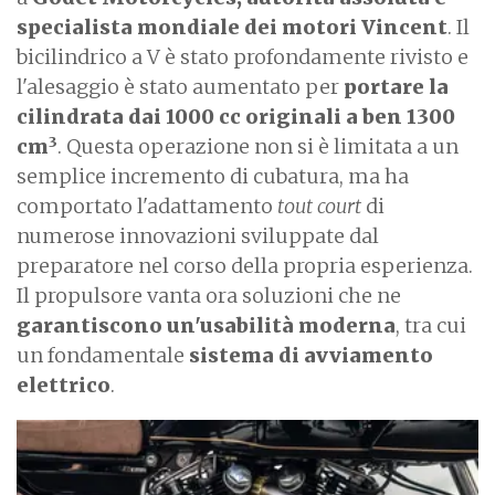
specialista mondiale dei motori Vincent
. Il
bicilindrico a V è stato profondamente rivisto e
l'alesaggio è stato aumentato per
portare la
cilindrata dai 1000 cc originali a ben 1300
3
cm
. Questa operazione non si è limitata a un
semplice incremento di cubatura, ma ha
comportato l'adattamento
tout court
di
numerose innovazioni sviluppate dal
preparatore nel corso della propria esperienza.
Il propulsore vanta ora soluzioni che ne
garantiscono un'usabilità moderna
, tra cui
un fondamentale
sistema di avviamento
elettrico
.
I
m
a