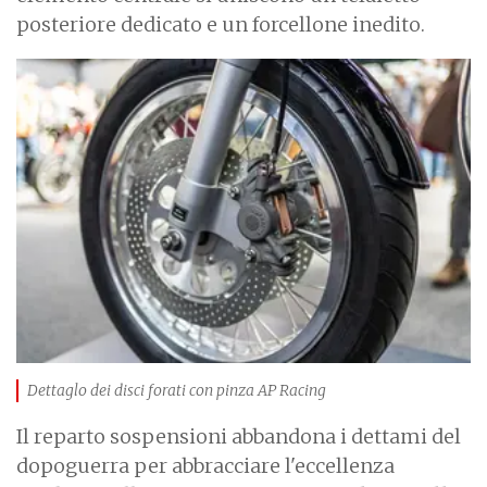
posteriore dedicato e un forcellone inedito.
I
m
a
g
e
Dettaglo dei disci forati con pinza AP Racing
Il reparto sospensioni abbandona i dettami del
dopoguerra per abbracciare l'eccellenza