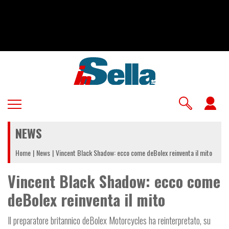
Salta
al
contenuto
principale
U
a
NEWS
m
Home
News
Vincent Black Shadow: ecco come deBolex reinventa il mito
Vincent Black Shadow: ecco come
deBolex reinventa il mito
Il preparatore britannico deBolex Motorcycles ha reinterpretato, su