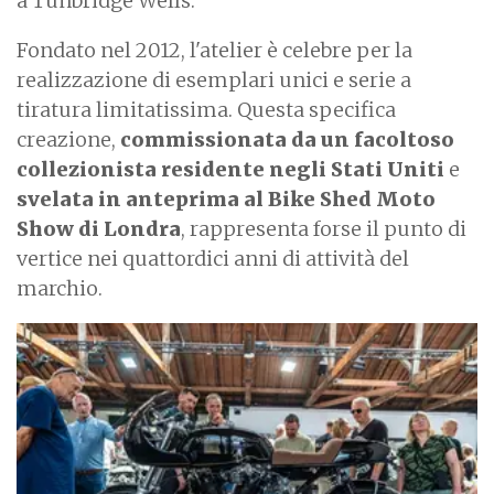
a Tunbridge Wells.
Fondato nel 2012, l'atelier è celebre per la
realizzazione di esemplari unici e serie a
tiratura limitatissima. Questa specifica
creazione,
commissionata da un facoltoso
collezionista residente negli Stati Uniti
e
svelata in anteprima al Bike Shed Moto
Show di Londra
, rappresenta forse il punto di
vertice nei quattordici anni di attività del
marchio.
I
m
a
g
e