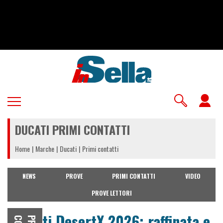
Salta
al
contenuto
principale
U
a
DUCATI PRIMI CONTATTI
m
Home
Marche
Ducati
Primi contatti
NEWS
PROVE
PRIMI CONTATTI
VIDEO
PROVE LETTORI
Ducati DesertX 2026: raffinata e