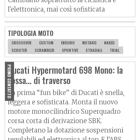
l'elettronica, mai così sofisticata
TIPOLOGIA MOTO
CROSSOVER
CUSTOM
ENDURO
MOTARD
NAKED
SCOOTER
SCRAMBLER
SPORTIVE
STRADALI
TRIAL
Ducati Hypermotard 698 Mono: la
PRIMO CONTATTO
rossa... di traverso
La prima “fun bike” di Ducati è snella,
leggera e sofisticata. Monta il nuovo
motore monocilindrico Superquadro
corsa corta di derivazione SBK.
Completano la dotazione sospensioni
regolabili ed elettronica al top. E l’ABS