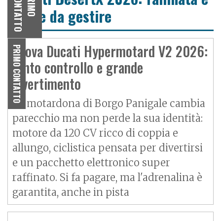
O
P
R
I
M
O
C
O
N
T
A
T
T
facile da gestire
Prova Ducati Hypermotard V2 2026:
PRIMO CONTATTO
tanto controllo e grande
divertimento
La motardona di Borgo Panigale cambia
parecchio ma non perde la sua identità:
motore da 120 CV ricco di coppia e
allungo, ciclistica pensata per divertirsi
e un pacchetto elettronico super
raffinato. Si fa pagare, ma l'adrenalina è
garantita, anche in pista